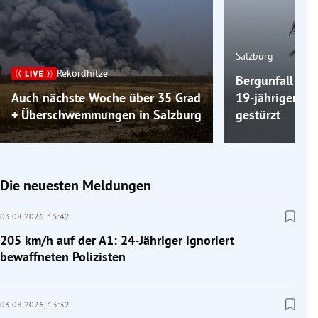
Salzburg
Rekordhitze
Bergunfall am 
Auch nächste Woche über 35 Grad
19-jähriger Wa
+ Überschwemmungen in Salzburg
gestürzt
Die neuesten Meldungen
03.08.2026,
15:42
205 km/h auf der A1: 24-Jähriger ignoriert
bewaffneten Polizisten
03.08.2026,
13:32