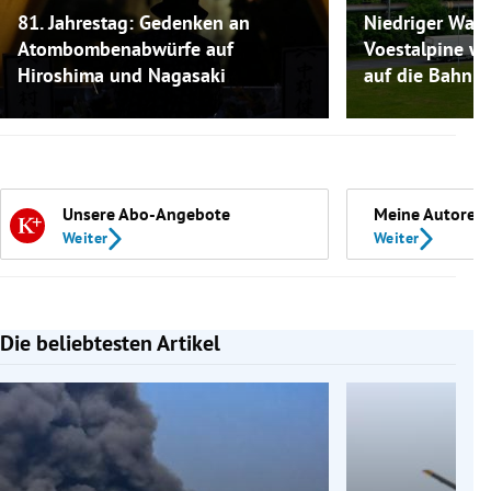
81. Jahrestag: Gedenken an
Niedriger Wass
Atombombenabwürfe auf
Voestalpine w
Hiroshima und Nagasaki
auf die Bahn a
Unsere Abo-Angebote
Meine Autoren
Weiter
Weiter
Die beliebtesten Artikel
Slide 1 von 7