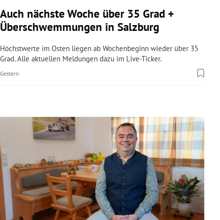
rreich Untermenü
Auch nächste Woche über 35 Grad +
Überschwemmungen in Salzburg
rt Untermenü
Höchstwerte im Osten liegen ab Wochenbeginn wieder über 35
schaft Untermenü
Grad. Alle aktuellen Meldungen dazu im Live-Ticker.
Gestern
s Untermenü
zeit Untermenü
undheit Untermenü
tur Untermenü
nung Untermenü
lität Untermenü