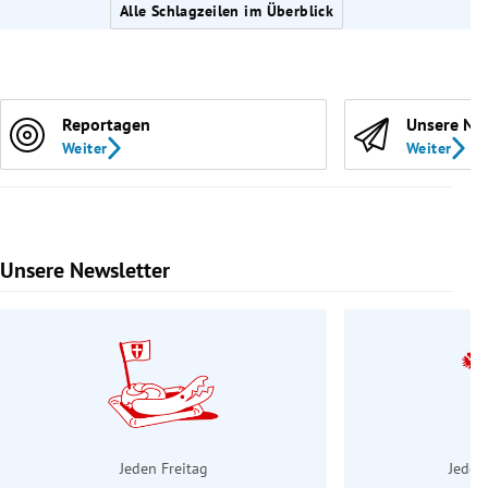
Alle Schlagzeilen im Überblick
Reportagen
Unsere Ne
Weiter
Weiter
Unsere Newsletter
Slide 1 von 9
Jeden Freitag
Jeden