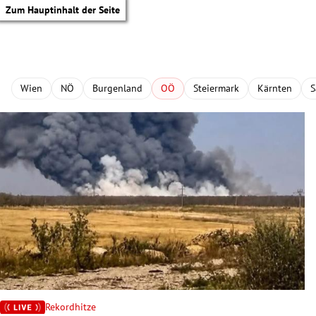
Zum Hauptinhalt der Seite
Wien
NÖ
Burgenland
OÖ
Steiermark
Kärnten
S
tik Untermenü
Rekordhitze