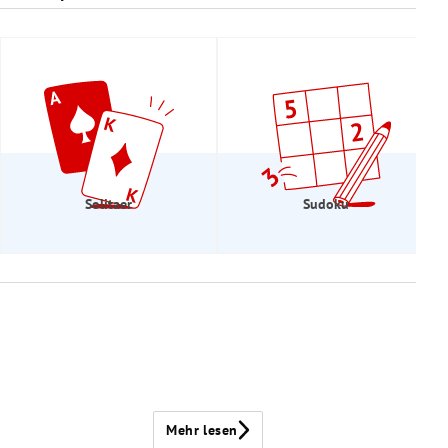
Solitaer
Sudoku
Mehr lesen