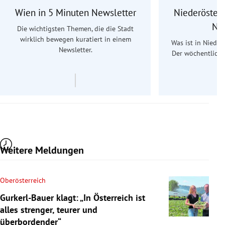
Wien in 5 Minuten Newsletter
Niederösterr
Ne
Die wichtigsten Themen, die die Stadt
wirklich bewegen kuratiert in einem
Was ist in Nieder
Newsletter.
Der wöchentliche
Re
Weitere Meldungen
Oberösterreich
Gurkerl-Bauer klagt: „In Österreich ist
alles strenger, teurer und
überbordender“