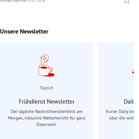
Michael Bachner
23.07.2026
Unsere Newsletter
Slide 1 von 9
Täglich
Frühdienst Newsletter
Daily
Der tägliche Nachrichtenüberblick am
Kurier Daily biet
Morgen, inklusive Wetterbericht für ganz
über die wichti
Österreich.