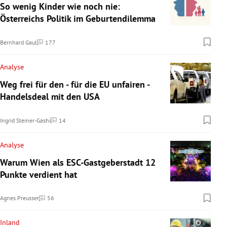
So wenig Kinder wie noch nie:
Österreichs Politik im Geburtendilemma
Bernhard Gaul
177
Kommentare
Analyse
Weg frei für den - für die EU unfairen -
Handelsdeal mit den USA
Ingrid Steiner-Gashi
14
Kommentare
Analyse
Warum Wien als ESC-Gastgeberstadt 12
Punkte verdient hat
Agnes Preusser
56
Kommentare
Inland