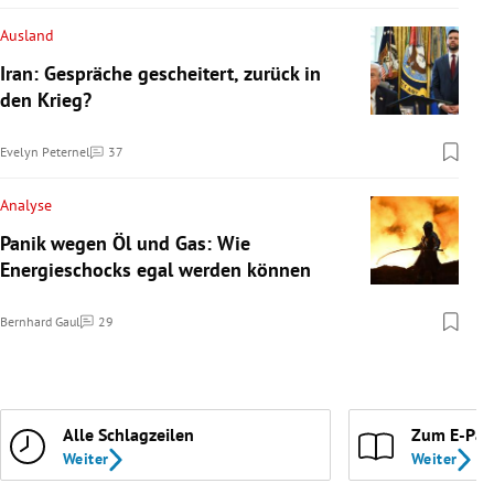
Ausland
Iran: Gespräche gescheitert, zurück in
den Krieg?
Evelyn Peternel
37
Kommentare
Analyse
Panik wegen Öl und Gas: Wie
Energieschocks egal werden können
Bernhard Gaul
29
Kommentare
Alle Schlagzeilen
Zum E-Pap
Weiter
Weiter