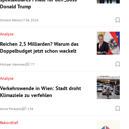
Donald Trump
Simone Weiler
17.06.2026
Analyse
Reichen 2,5 Milliarden? Warum das
Doppelbudget jetzt schon wackelt
Michael Hammerl
77
Kommentare
Analyse
Verkehrswende in Wien: Stadt droht
Klimaziele zu verfehlen
Anna Perazzolo
136
Kommentare
Rekordtief