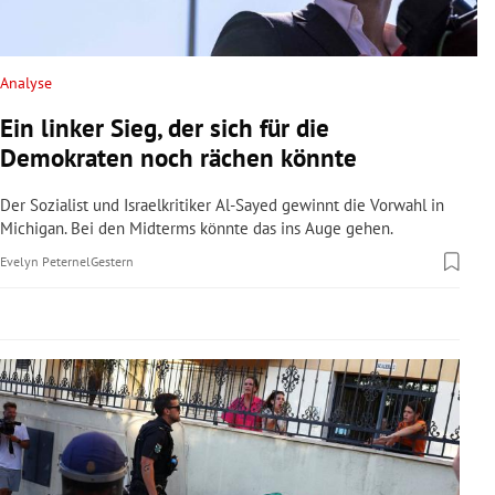
rreich Untermenü
rt Untermenü
Analyse
Ein linker Sieg, der sich für die
schaft Untermenü
Demokraten noch rächen könnte
s Untermenü
Der Sozialist und Israelkritiker Al-Sayed gewinnt die Vorwahl in
Michigan. Bei den Midterms könnte das ins Auge gehen.
zeit Untermenü
Evelyn Peternel
Gestern
undheit Untermenü
tur Untermenü
nung Untermenü
lität Untermenü