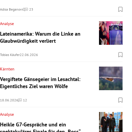
Adisa Beganović
23
Kommentare
Analyse
Lateinamerika: Warum die Linke an
Glaubwürdigkeit verliert
Tobias Käufer
22.06.2026
Kärnten
Vergiftete Gänsegeier im Lesachtal:
Eigentliches Ziel waren Wölfe
18.06.2026
12
Kommentare
Analyse
Heikle G7-Gespräche und ein
spektakuläres Finale für den „Boss“