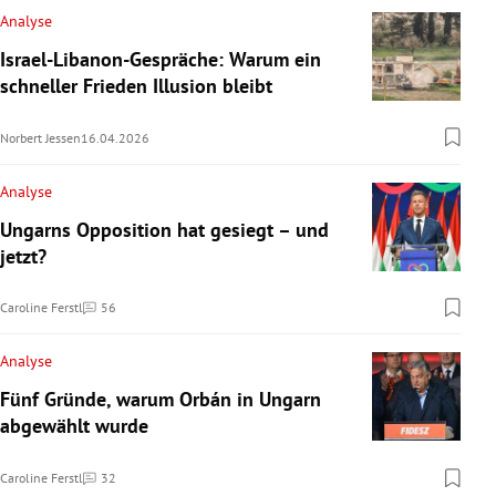
Analyse
Israel-Libanon-Gespräche: Warum ein
schneller Frieden Illusion bleibt
Norbert Jessen
16.04.2026
Analyse
Ungarns Opposition hat gesiegt – und
jetzt?
Caroline Ferstl
56
Kommentare
Analyse
Fünf Gründe, warum Orbán in Ungarn
abgewählt wurde
Caroline Ferstl
32
Kommentare