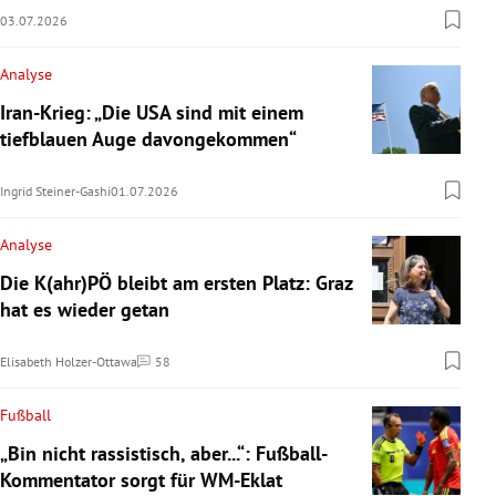
03.07.2026
Analyse
Iran-Krieg: „Die USA sind mit einem
tiefblauen Auge davongekommen“
Ingrid Steiner-Gashi
01.07.2026
Analyse
Die K(ahr)PÖ bleibt am ersten Platz: Graz
hat es wieder getan
Elisabeth Holzer-Ottawa
58
Kommentare
Fußball
„Bin nicht rassistisch, aber...“: Fußball-
Kommentator sorgt für WM-Eklat