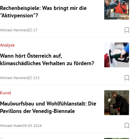
Rechenbeispiele: Was bringt mir die
"Aktivpension"?
Michael Hammerl
27
Kommentare
Analyse
Wann hört Österreich auf,
klimaschädliches Verhalten zu fördern?
Michael Hammerl
152
Kommentare
Kunst
Maulwurfsbau und Wohlfühlanstalt: Die
Pavillons der Venedig-Biennale
Michael Huber
09.05.2026