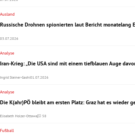
Ausland
Russische Drohnen spionierten laut Bericht monatelang 
03.07.2026
Analyse
Iran-Krieg: „Die USA sind mit einem tiefblauen Auge da
Ingrid Steiner-Gashi
01.07.2026
Analyse
Die K(ahr)PÖ bleibt am ersten Platz: Graz hat es wieder g
Elisabeth Holzer-Ottawa
58
Kommentare
Fußball