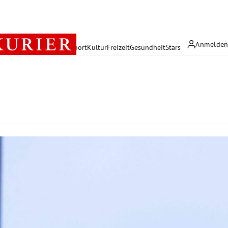
Anmelde
rreich
Politik
Wirtschaft
Sport
Kultur
Freizeit
Gesundheit
Stars