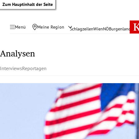
Zum Hauptinhalt der Seite
Menü
Meine Region
Schlagzeilen
Wien
NÖ
Burgenland
Öste
Analysen
Interviews
Reportagen
tik Untermenü
rreich Untermenü