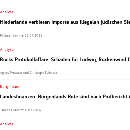
Analyse
Niederlande verbieten Importe aus illegalen jüdischen S
Michael Bachner
23.07.2026
Analyse
Rucks Protokollaffäre: Schaden für Ludwig, Rückenwind f
Agnes Preusser
und
Christoph Schwarz
Burgenland
Landesfinanzen: Burgenlands Rote sind nach Prüfbericht 
Thomas Orovits
10.07.2026
Analyse