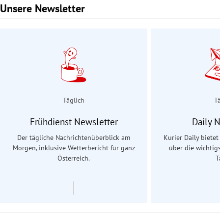
Unsere Newsletter
Slide 1 von 3
Täglich
T
Frühdienst Newsletter
Daily 
Der tägliche Nachrichtenüberblick am
Kurier Daily biete
Morgen, inklusive Wetterbericht für ganz
über die wichtig
Österreich.
T