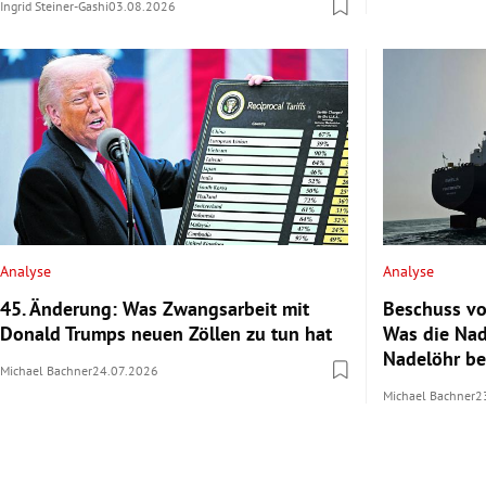
Ingrid Steiner-Gashi
03.08.2026
Analyse
Analyse
45. Änderung: Was Zwangsarbeit mit
Beschuss vo
Donald Trumps neuen Zöllen zu tun hat
Was die Nad
Nadelöhr b
Michael Bachner
24.07.2026
Michael Bachner
2