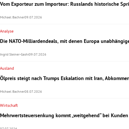
Vom Exporteur zum Importeur: Russlands historische Sprit
Michael Bachner
09.07.2026
Analyse
Die NATO-Milliardendeals, mit denen Europa unabhängige
Ingrid Steiner-Gashi
09.07.2026
Ausland
Ölpreis steigt nach Trumps Eskalation mit Iran, Abkommen
Michael Bachner
08.07.2026
Wirtschaft
Mehrwertsteuersenkung kommt „weitgehend“ bei Kunden
07.07.2026