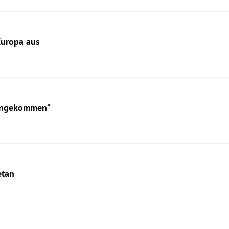
Europa aus
vongekommen“
etan