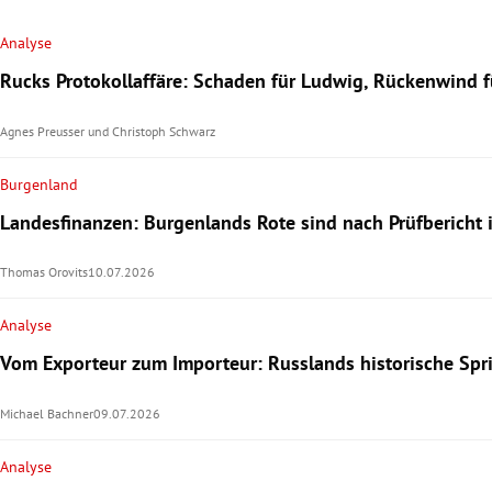
Analyse
Rucks Protokollaffäre: Schaden für Ludwig, Rückenwind f
Agnes Preusser
und
Christoph Schwarz
Burgenland
Landesfinanzen: Burgenlands Rote sind nach Prüfbericht 
Thomas Orovits
10.07.2026
Analyse
Vom Exporteur zum Importeur: Russlands historische Sprit
Michael Bachner
09.07.2026
Analyse