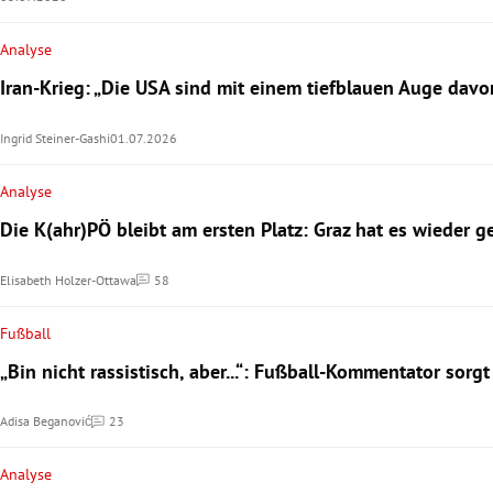
Analyse
Iran-Krieg: „Die USA sind mit einem tiefblauen Auge da
Ingrid Steiner-Gashi
01.07.2026
Analyse
Die K(ahr)PÖ bleibt am ersten Platz: Graz hat es wieder g
Elisabeth Holzer-Ottawa
58
Kommentare
Fußball
„Bin nicht rassistisch, aber...“: Fußball-Kommentator sorg
Adisa Beganović
23
Kommentare
Analyse