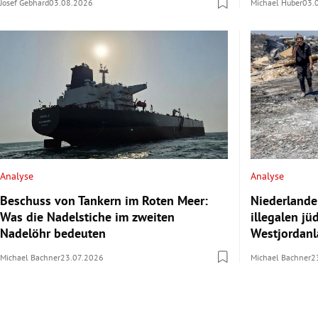
Josef Gebhard
03.08.2026
Michael Huber
03.
Analyse
Analyse
Beschuss von Tankern im Roten Meer:
Niederlande
Was die Nadelstiche im zweiten
illegalen j
Nadelöhr bedeuten
Westjordan
Michael Bachner
23.07.2026
Michael Bachner
2