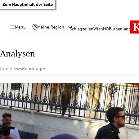
Zum Hauptinhalt der Seite
Menü
Meine Region
Schlagzeilen
Wien
NÖ
Burgenland
Öste
Analysen
Interviews
Reportagen
tik Untermenü
rreich Untermenü