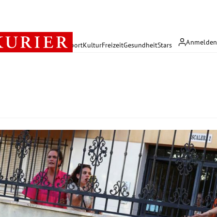
Anmelde
rreich
Politik
Wirtschaft
Sport
Kultur
Freizeit
Gesundheit
Stars