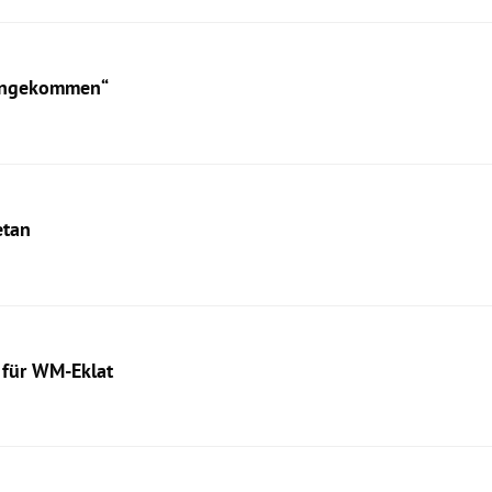
vongekommen“
etan
t für WM-Eklat