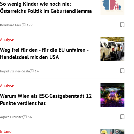
So wenig Kinder wie noch nie:
Österreichs Politik im Geburtendilemma
Bernhard Gaul
177
Kommentare
Analyse
Weg frei für den - für die EU unfairen -
Handelsdeal mit den USA
Ingrid Steiner-Gashi
14
Kommentare
Analyse
Warum Wien als ESC-Gastgeberstadt 12
Punkte verdient hat
Agnes Preusser
56
Kommentare
Inland