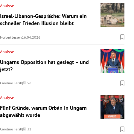
Analyse
Israel-Libanon-Gespräche: Warum ein
schneller Frieden Illusion bleibt
Norbert Jessen
16.04.2026
Analyse
Ungarns Opposition hat gesiegt – und
jetzt?
Caroline Ferstl
56
Kommentare
Analyse
Fünf Gründe, warum Orbán in Ungarn
abgewählt wurde
Caroline Ferstl
32
Kommentare