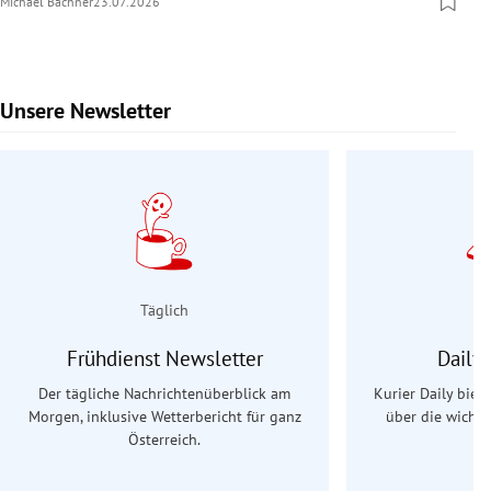
Michael Bachner
23.07.2026
Unsere Newsletter
Slide 1 von 9
Täglich
Frühdienst Newsletter
Daily
Der tägliche Nachrichtenüberblick am
Kurier Daily biet
Morgen, inklusive Wetterbericht für ganz
über die wichti
Österreich.