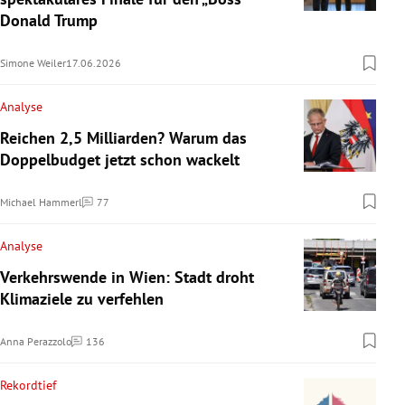
Donald Trump
Simone Weiler
17.06.2026
Analyse
Reichen 2,5 Milliarden? Warum das
Doppelbudget jetzt schon wackelt
Michael Hammerl
77
Kommentare
Analyse
Verkehrswende in Wien: Stadt droht
Klimaziele zu verfehlen
Anna Perazzolo
136
Kommentare
Rekordtief