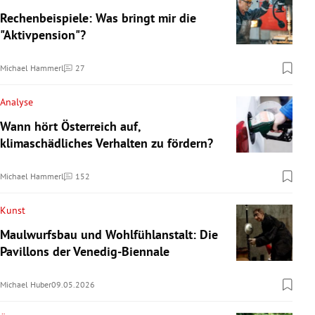
Rechenbeispiele: Was bringt mir die
"Aktivpension"?
Michael Hammerl
27
Kommentare
Analyse
Wann hört Österreich auf,
klimaschädliches Verhalten zu fördern?
Michael Hammerl
152
Kommentare
Kunst
Maulwurfsbau und Wohlfühlanstalt: Die
Pavillons der Venedig-Biennale
Michael Huber
09.05.2026