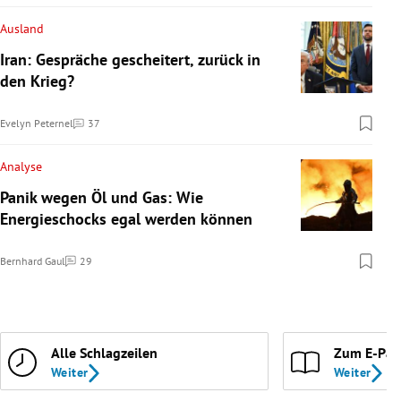
Ausland
Iran: Gespräche gescheitert, zurück in
den Krieg?
Evelyn Peternel
37
Kommentare
Analyse
Panik wegen Öl und Gas: Wie
Energieschocks egal werden können
Bernhard Gaul
29
Kommentare
Alle Schlagzeilen
Zum E-Pap
Weiter
Weiter