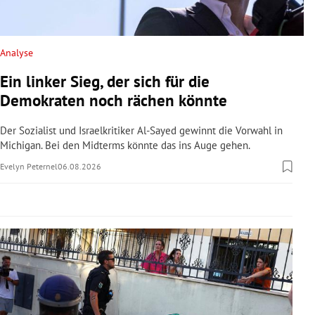
rreich Untermenü
rt Untermenü
Analyse
Ein linker Sieg, der sich für die
schaft Untermenü
Demokraten noch rächen könnte
s Untermenü
Der Sozialist und Israelkritiker Al-Sayed gewinnt die Vorwahl in
Michigan. Bei den Midterms könnte das ins Auge gehen.
zeit Untermenü
Evelyn Peternel
06.08.2026
undheit Untermenü
tur Untermenü
nung Untermenü
lität Untermenü