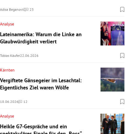
Adisa Beganović
23
Kommentare
Analyse
Lateinamerika: Warum die Linke an
Glaubwürdigkeit verliert
Tobias Käufer
22.06.2026
Kärnten
Vergiftete Gänsegeier im Lesachtal:
Eigentliches Ziel waren Wölfe
18.06.2026
12
Kommentare
Analyse
Heikle G7-Gespräche und ein
spektakuläres Finale für den „Boss“