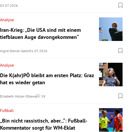
03.07.2026
Analyse
Iran-Krieg: „Die USA sind mit einem
tiefblauen Auge davongekommen“
Ingrid Steiner-Gashi
01.07.2026
Analyse
Die K(ahr)PÖ bleibt am ersten Platz: Graz
hat es wieder getan
Elisabeth Holzer-Ottawa
58
Kommentare
Fußball
„Bin nicht rassistisch, aber...“: Fußball-
Kommentator sorgt für WM-Eklat