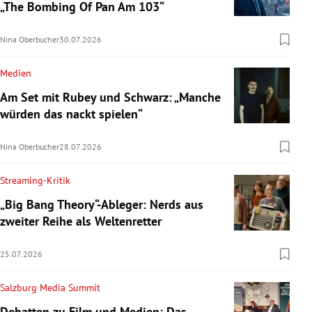
„The Bombing Of Pan Am 103“
Nina Oberbucher
30.07.2026
Medien
Am Set mit Rubey und Schwarz: „Manche
würden das nackt spielen“
Nina Oberbucher
28.07.2026
Streaming-Kritik
„Big Bang Theory“-Ableger: Nerds aus
zweiter Reihe als Weltenretter
25.07.2026
Salzburg Media Summit
Debatten zu Film und Medien: Das