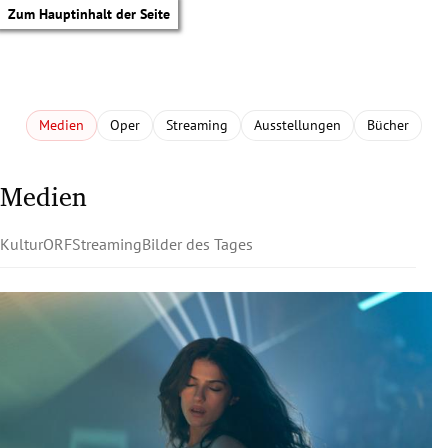
Zum Hauptinhalt der Seite
Medien
Oper
Streaming
Ausstellungen
Bücher
Medien
Kultur
ORF
Streaming
Bilder des Tages
tik Untermenü