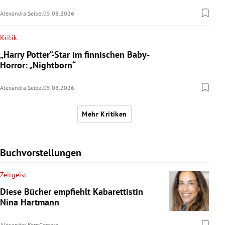
Alexandra Seibel
05.08.2026
Kritik
„Harry Potter“-Star im finnischen Baby-
Horror: „Nightborn“
Alexandra Seibel
05.08.2026
Mehr Kritiken
Buchvorstellungen
Zeitgeist
Diese Bücher empfiehlt Kabarettistin
Nina Hartmann
Alexander Kern
Gestern