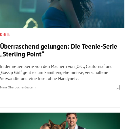
rreich Untermenü
rt Untermenü
schaft Untermenü
Kritik
Überraschend gelungen: Die Teenie-Serie
s Untermenü
„Sterling Point“
zeit Untermenü
In der neuen Serie von den Machern von „O.C., California“ und
„Gossip Girl“ geht es um Familiengeheimnisse, verschollene
undheit Untermenü
Verwandte und eine Insel ohne Handynetz.
Nina Oberbucher
Gestern
tur Untermenü
nung Untermenü
lität Untermenü