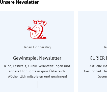
Unsere Newsletter
Slide 1 von 6
Jeden Donnerstag
Jede
Gewinnspiel Newsletter
KURIER Le
Kino, Festivals, Kultur-Veranstaltungen und
Aktuelle Info
andere Highlights in ganz Österreich.
Gesundheit - für S
Wöchentlich mitspielen und gewinnen!
Gesundhe