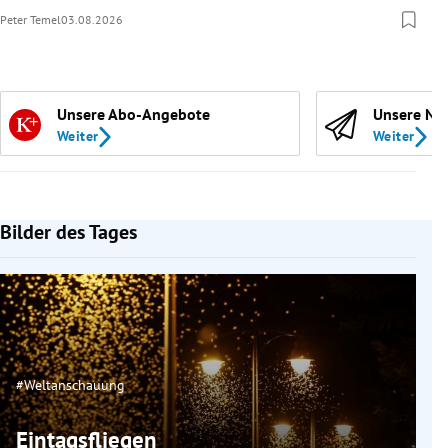
Peter Temel
03.08.2026
Unsere Abo-Angebote
Unsere Ne
Weiter
Weiter
Bilder des Tages
#Weltanschauung
Eintagsfliegen