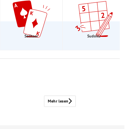
Solitaer
Sudoku
Mehr lesen