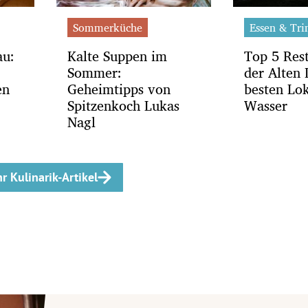
Sommerküche
Essen & Tri
au:
Kalte Suppen im
Top 5 Res
Sommer:
der Alten
en
Geheimtipps von
besten Lo
Spitzenkoch Lukas
Wasser
Nagl
r Kulinarik-Artikel