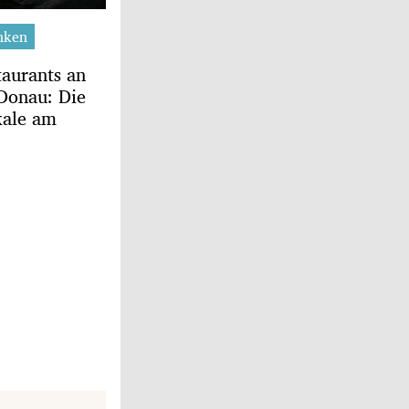
nken
taurants an
 Donau: Die
kale am