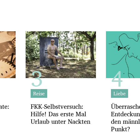
Reise
Liebe
ate:
FKK-Selbstversuch:
Überrasch
Hilfe! Das erste Mal
Entdeckun
Urlaub unter Nackten
den männl
Punkt?