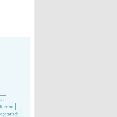
ch
iterran
vegetarisch