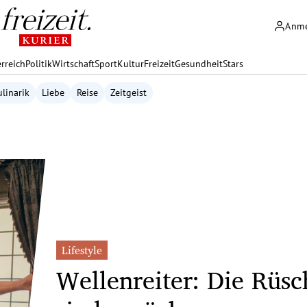
Anm
rreich
Politik
Wirtschaft
Sport
Kultur
Freizeit
Gesundheit
Stars
linarik
Liebe
Reise
Zeitgeist
Lifestyle
Wellenreiter: Die Rüs