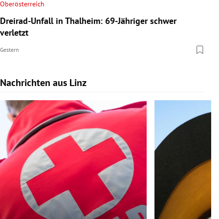
Oberösterreich
Dreirad-Unfall in Thalheim: 69-Jähriger schwer
verletzt
Gestern
Nachrichten aus Linz
Slide 1 von 9