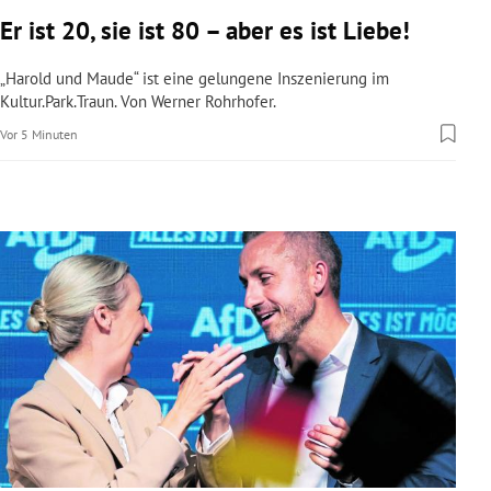
rreich Untermenü
Er ist 20, sie ist 80 – aber es ist Liebe!
rt Untermenü
„Harold und Maude“ ist eine gelungene Inszenierung im
Kultur.Park.Traun. Von Werner Rohrhofer.
schaft Untermenü
Vor 5 Minuten
s Untermenü
zeit Untermenü
undheit Untermenü
tur Untermenü
nung Untermenü
lität Untermenü