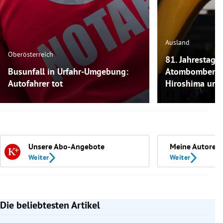
Ausland
Oberösterreich
81. Jahrestag:
Busunfall in Urfahr-Umgebung:
Atombombenab
Autofahrer tot
Hiroshima und
Unsere Abo-Angebote
Meine Autoren
Weiter
Weiter
Die beliebtesten Artikel
Slide 1 von 7