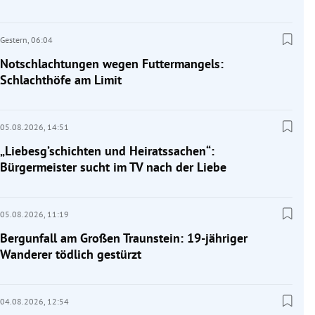
Gestern,
06:04
Notschlachtungen wegen Futtermangels:
Schlachthöfe am Limit
05.08.2026,
14:51
„Liebesg’schichten und Heiratssachen“:
Bürgermeister sucht im TV nach der Liebe
05.08.2026,
11:19
Bergunfall am Großen Traunstein: 19-jähriger
Wanderer tödlich gestürzt
04.08.2026,
12:54