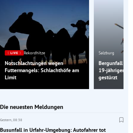
Rekordhitze
Salzburg
Notschlachtungen wegen
Bergunfall am 
Futtermangels: Schlachthöfe am
19-jähriger Wa
Limit
gestürzt
Die neuesten Meldungen
Gestern,
08:38
Busunfall in Urfahr-Umgebung: Autofahrer tot