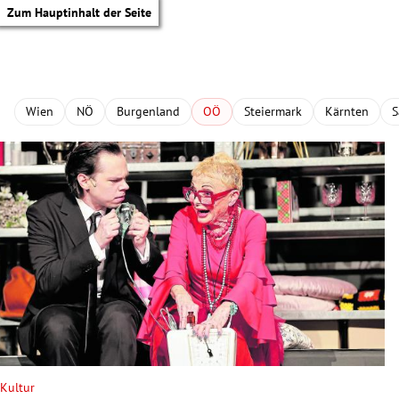
Zum Hauptinhalt der Seite
Wien
NÖ
Burgenland
OÖ
Steiermark
Kärnten
S
tik Untermenü
Kultur