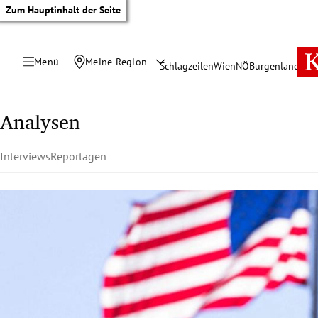
Zum Hauptinhalt der Seite
Menü
Meine Region
Schlagzeilen
Wien
NÖ
Burgenland
Öste
Analysen
Interviews
Reportagen
tik Untermenü
rreich Untermenü