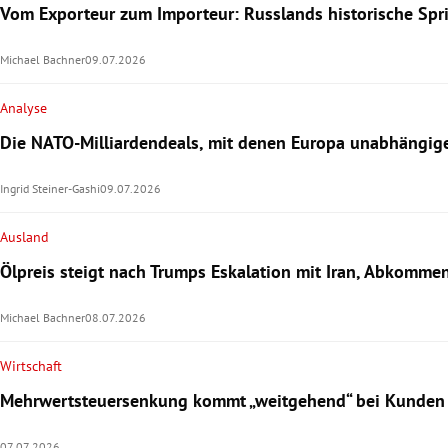
Vom Exporteur zum Importeur: Russlands historische Sprit
Michael Bachner
09.07.2026
Analyse
Die NATO-Milliardendeals, mit denen Europa unabhängige
Ingrid Steiner-Gashi
09.07.2026
Ausland
Ölpreis steigt nach Trumps Eskalation mit Iran, Abkommen
Michael Bachner
08.07.2026
Wirtschaft
Mehrwertsteuersenkung kommt „weitgehend“ bei Kunden
07.07.2026