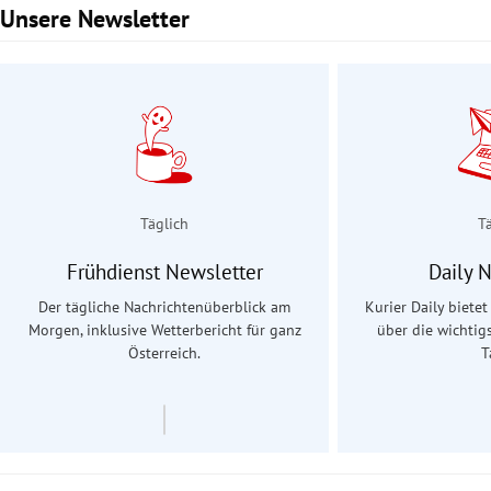
Unsere Newsletter
Slide 1 von 3
Täglich
T
Frühdienst Newsletter
Daily 
Der tägliche Nachrichtenüberblick am
Kurier Daily biete
Morgen, inklusive Wetterbericht für ganz
über die wichtig
Österreich.
T