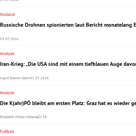
Ausland
Russische Drohnen spionierten laut Bericht monatelang 
03.07.2026
Analyse
Iran-Krieg: „Die USA sind mit einem tiefblauen Auge da
Ingrid Steiner-Gashi
01.07.2026
Analyse
Die K(ahr)PÖ bleibt am ersten Platz: Graz hat es wieder g
Elisabeth Holzer-Ottawa
58
Kommentare
Fußball