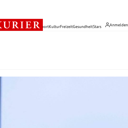
Anmelde
rreich
Politik
Wirtschaft
Sport
Kultur
Freizeit
Gesundheit
Stars