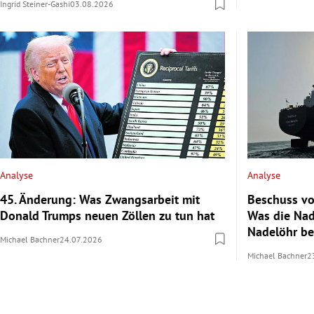
Ingrid Steiner-Gashi
03.08.2026
Analyse
Analyse
45. Änderung: Was Zwangsarbeit mit
Beschuss vo
Donald Trumps neuen Zöllen zu tun hat
Was die Nad
Nadelöhr b
Michael Bachner
24.07.2026
Michael Bachner
2