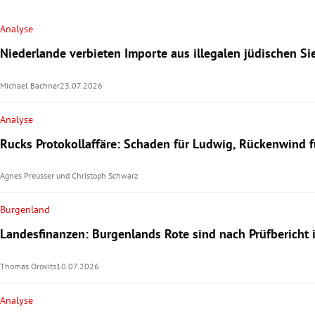
Analyse
Niederlande verbieten Importe aus illegalen jüdischen S
Michael Bachner
23.07.2026
Analyse
Rucks Protokollaffäre: Schaden für Ludwig, Rückenwind f
Agnes Preusser
und
Christoph Schwarz
Burgenland
Landesfinanzen: Burgenlands Rote sind nach Prüfbericht 
Thomas Orovits
10.07.2026
Analyse