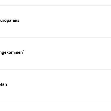
Europa aus
vongekommen“
etan