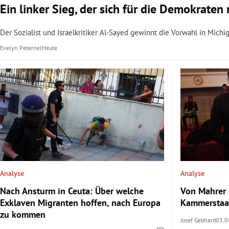
Ein linker Sieg, der sich für die Demokrate
Der Sozialist und Israelkritiker Al-Sayed gewinnt die Vorwahl in Mich
Evelyn Peternel
Heute
Analyse
Analyse
Nach Ansturm in Ceuta: Über welche
Von Mahrer 
Exklaven Migranten hoffen, nach Europa
Kammerstaat
zu kommen
Josef Gebhard
03.0