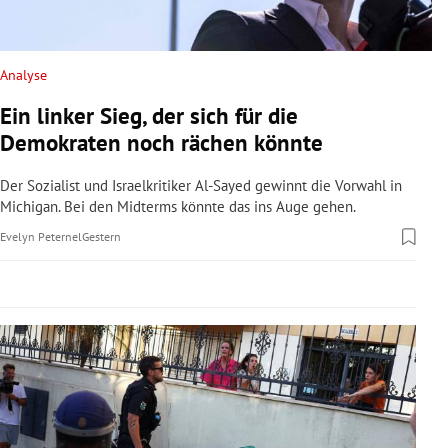
rreich Untermenü
rt Untermenü
Analyse
Ein linker Sieg, der sich für die
schaft Untermenü
Demokraten noch rächen könnte
s Untermenü
Der Sozialist und Israelkritiker Al-Sayed gewinnt die Vorwahl in
Michigan. Bei den Midterms könnte das ins Auge gehen.
zeit Untermenü
Evelyn Peternel
Gestern
undheit Untermenü
tur Untermenü
nung Untermenü
lität Untermenü