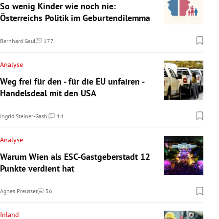
So wenig Kinder wie noch nie:
Österreichs Politik im Geburtendilemma
Bernhard Gaul
177
Kommentare
Analyse
Weg frei für den - für die EU unfairen -
Handelsdeal mit den USA
Ingrid Steiner-Gashi
14
Kommentare
Analyse
Warum Wien als ESC-Gastgeberstadt 12
Punkte verdient hat
Agnes Preusser
56
Kommentare
Inland