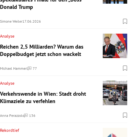
Donald Trump
Simone Weiler
17.06.2026
Analyse
Reichen 2,5 Milliarden? Warum das
Doppelbudget jetzt schon wackelt
Michael Hammerl
77
Kommentare
Analyse
Verkehrswende in Wien: Stadt droht
Klimaziele zu verfehlen
Anna Perazzolo
136
Kommentare
Rekordtief