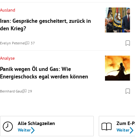
Ausland
Iran: Gespräche gescheitert, zurück in
den Krieg?
Evelyn Peternel
37
Kommentare
Analyse
Panik wegen Öl und Gas: Wie
Energieschocks egal werden können
Bernhard Gaul
29
Kommentare
Alle Schlagzeilen
Zum E-Pap
Weiter
Weiter