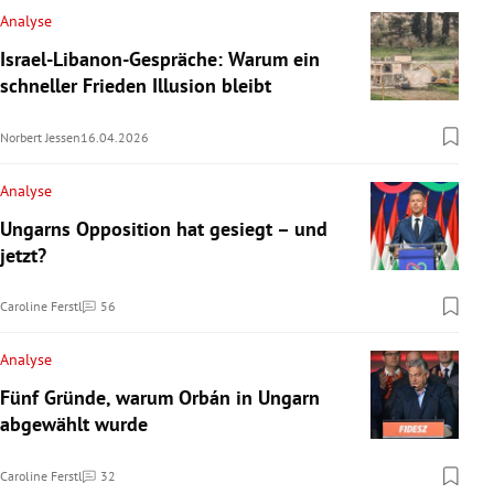
Analyse
Israel-Libanon-Gespräche: Warum ein
schneller Frieden Illusion bleibt
Norbert Jessen
16.04.2026
Analyse
Ungarns Opposition hat gesiegt – und
jetzt?
Caroline Ferstl
56
Kommentare
Analyse
Fünf Gründe, warum Orbán in Ungarn
abgewählt wurde
Caroline Ferstl
32
Kommentare