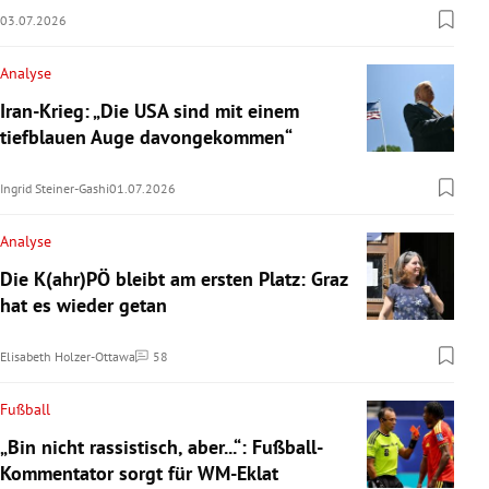
03.07.2026
Analyse
Iran-Krieg: „Die USA sind mit einem
tiefblauen Auge davongekommen“
Ingrid Steiner-Gashi
01.07.2026
Analyse
Die K(ahr)PÖ bleibt am ersten Platz: Graz
hat es wieder getan
Elisabeth Holzer-Ottawa
58
Kommentare
Fußball
„Bin nicht rassistisch, aber...“: Fußball-
Kommentator sorgt für WM-Eklat