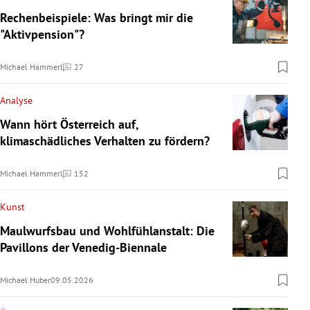
Rechenbeispiele: Was bringt mir die
"Aktivpension"?
Michael Hammerl
27
Kommentare
Analyse
Wann hört Österreich auf,
klimaschädliches Verhalten zu fördern?
Michael Hammerl
152
Kommentare
Kunst
Maulwurfsbau und Wohlfühlanstalt: Die
Pavillons der Venedig-Biennale
Michael Huber
09.05.2026