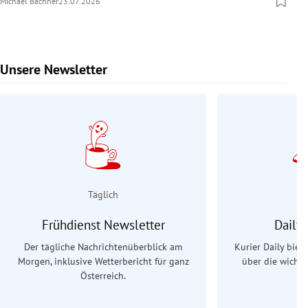
Michael Bachner
23.07.2026
Unsere Newsletter
Slide 1 von 9
Täglich
Frühdienst Newsletter
Daily
Der tägliche Nachrichtenüberblick am
Kurier Daily biet
Morgen, inklusive Wetterbericht für ganz
über die wichti
Österreich.