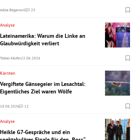
Adisa Beganović
23
Kommentare
Analyse
Lateinamerika: Warum die Linke an
Glaubwürdigkeit verliert
Tobias Käufer
22.06.2026
Kärnten
Vergiftete Gänsegeier im Lesachtal:
Eigentliches Ziel waren Wölfe
18.06.2026
12
Kommentare
Analyse
Heikle G7-Gespräche und ein
spektakuläres Finale für den „Boss“