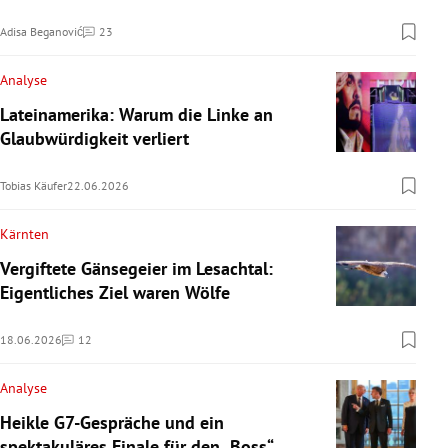
Adisa Beganović
23
Kommentare
Analyse
Lateinamerika: Warum die Linke an
Glaubwürdigkeit verliert
Tobias Käufer
22.06.2026
Kärnten
Vergiftete Gänsegeier im Lesachtal:
Eigentliches Ziel waren Wölfe
18.06.2026
12
Kommentare
Analyse
Heikle G7-Gespräche und ein
spektakuläres Finale für den „Boss“