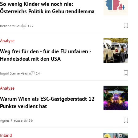
So wenig Kinder wie noch nie:
Österreichs Politik im Geburtendilemma
Bernhard Gaul
177
Kommentare
Analyse
Weg frei für den - für die EU unfairen -
Handelsdeal mit den USA
Ingrid Steiner-Gashi
14
Kommentare
Analyse
Warum Wien als ESC-Gastgeberstadt 12
Punkte verdient hat
Agnes Preusser
56
Kommentare
Inland