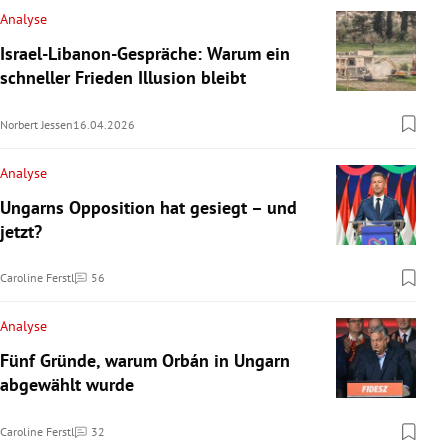
Analyse
Israel-Libanon-Gespräche: Warum ein
schneller Frieden Illusion bleibt
Norbert Jessen
16.04.2026
Analyse
Ungarns Opposition hat gesiegt – und
jetzt?
Caroline Ferstl
56
Kommentare
Analyse
Fünf Gründe, warum Orbán in Ungarn
abgewählt wurde
Caroline Ferstl
32
Kommentare