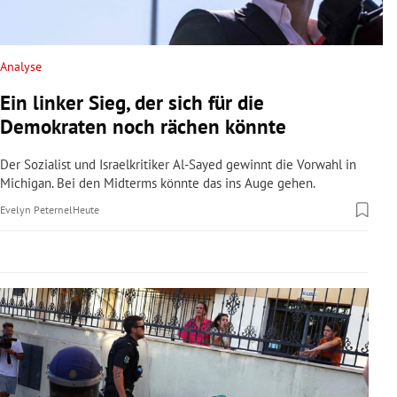
rreich Untermenü
rt Untermenü
Analyse
Ein linker Sieg, der sich für die
schaft Untermenü
Demokraten noch rächen könnte
s Untermenü
Der Sozialist und Israelkritiker Al-Sayed gewinnt die Vorwahl in
Michigan. Bei den Midterms könnte das ins Auge gehen.
zeit Untermenü
Evelyn Peternel
Heute
undheit Untermenü
tur Untermenü
nung Untermenü
lität Untermenü