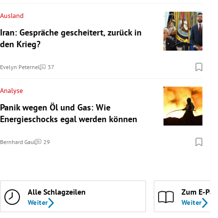
Ausland
Iran: Gespräche gescheitert, zurück in
den Krieg?
Evelyn Peternel
37
Kommentare
Analyse
Panik wegen Öl und Gas: Wie
Energieschocks egal werden können
Bernhard Gaul
29
Kommentare
Alle Schlagzeilen
Zum E-Pap
Weiter
Weiter