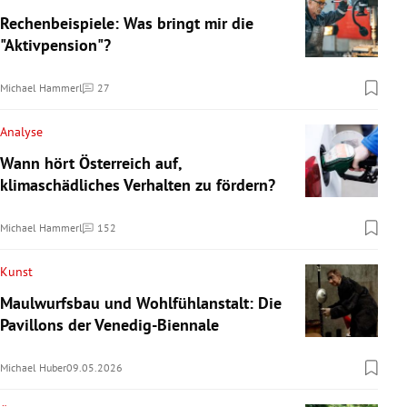
Rechenbeispiele: Was bringt mir die
"Aktivpension"?
Michael Hammerl
27
Kommentare
Analyse
Wann hört Österreich auf,
klimaschädliches Verhalten zu fördern?
Michael Hammerl
152
Kommentare
Kunst
Maulwurfsbau und Wohlfühlanstalt: Die
Pavillons der Venedig-Biennale
Michael Huber
09.05.2026