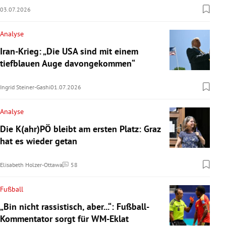
03.07.2026
Analyse
Iran-Krieg: „Die USA sind mit einem
tiefblauen Auge davongekommen“
Ingrid Steiner-Gashi
01.07.2026
Analyse
Die K(ahr)PÖ bleibt am ersten Platz: Graz
hat es wieder getan
Elisabeth Holzer-Ottawa
58
Kommentare
Fußball
„Bin nicht rassistisch, aber...“: Fußball-
Kommentator sorgt für WM-Eklat