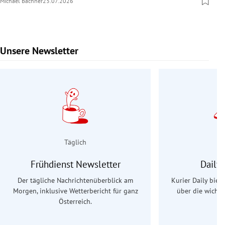
Michael Bachner
23.07.2026
Unsere Newsletter
Slide 1 von 9
Täglich
Frühdienst Newsletter
Daily
Der tägliche Nachrichtenüberblick am
Kurier Daily biet
Morgen, inklusive Wetterbericht für ganz
über die wichti
Österreich.