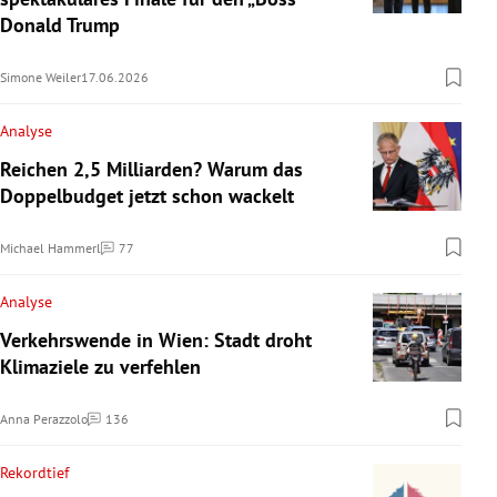
Donald Trump
Simone Weiler
17.06.2026
Analyse
Reichen 2,5 Milliarden? Warum das
Doppelbudget jetzt schon wackelt
Michael Hammerl
77
Kommentare
Analyse
Verkehrswende in Wien: Stadt droht
Klimaziele zu verfehlen
Anna Perazzolo
136
Kommentare
Rekordtief