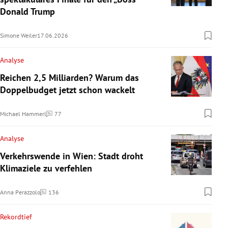
Donald Trump
Simone Weiler
17.06.2026
Analyse
Reichen 2,5 Milliarden? Warum das
Doppelbudget jetzt schon wackelt
Michael Hammerl
77
Kommentare
Analyse
Verkehrswende in Wien: Stadt droht
Klimaziele zu verfehlen
Anna Perazzolo
136
Kommentare
Rekordtief