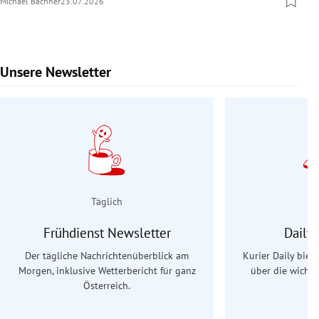
Michael Bachner
23.07.2026
Unsere Newsletter
Slide 1 von 9
Täglich
Frühdienst Newsletter
Daily
Der tägliche Nachrichtenüberblick am
Kurier Daily biet
Morgen, inklusive Wetterbericht für ganz
über die wichti
Österreich.