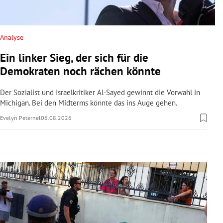
rreich Untermenü
rt Untermenü
Analyse
Ein linker Sieg, der sich für die
schaft Untermenü
Demokraten noch rächen könnte
s Untermenü
Der Sozialist und Israelkritiker Al-Sayed gewinnt die Vorwahl in
Michigan. Bei den Midterms könnte das ins Auge gehen.
zeit Untermenü
Evelyn Peternel
06.08.2026
undheit Untermenü
tur Untermenü
nung Untermenü
lität Untermenü