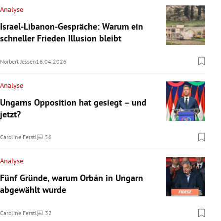
Analyse
Israel-Libanon-Gespräche: Warum ein
schneller Frieden Illusion bleibt
Norbert Jessen
16.04.2026
Analyse
Ungarns Opposition hat gesiegt – und
jetzt?
Caroline Ferstl
56
Kommentare
Analyse
Fünf Gründe, warum Orbán in Ungarn
abgewählt wurde
Caroline Ferstl
32
Kommentare