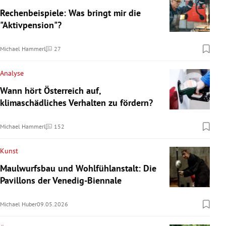
Rechenbeispiele: Was bringt mir die
"Aktivpension"?
Michael Hammerl
27
Kommentare
Analyse
Wann hört Österreich auf,
klimaschädliches Verhalten zu fördern?
Michael Hammerl
152
Kommentare
Kunst
Maulwurfsbau und Wohlfühlanstalt: Die
Pavillons der Venedig-Biennale
Michael Huber
09.05.2026