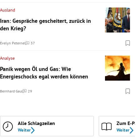
Ausland
Iran: Gespräche gescheitert, zurück in
den Krieg?
Evelyn Peternel
37
Kommentare
Analyse
Panik wegen Öl und Gas: Wie
Energieschocks egal werden können
Bernhard Gaul
29
Kommentare
Alle Schlagzeilen
Zum E-Pap
Weiter
Weiter