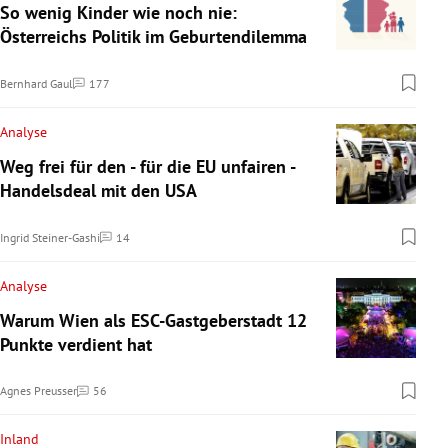
So wenig Kinder wie noch nie:
Österreichs Politik im Geburtendilemma
Bernhard Gaul
177
Kommentare
Analyse
Weg frei für den - für die EU unfairen -
Handelsdeal mit den USA
Ingrid Steiner-Gashi
14
Kommentare
Analyse
Warum Wien als ESC-Gastgeberstadt 12
Punkte verdient hat
Agnes Preusser
56
Kommentare
Inland