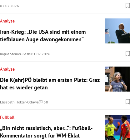
03.07.2026
Analyse
Iran-Krieg: „Die USA sind mit einem
tiefblauen Auge davongekommen“
Ingrid Steiner-Gashi
01.07.2026
Analyse
Die K(ahr)PÖ bleibt am ersten Platz: Graz
hat es wieder getan
Elisabeth Holzer-Ottawa
58
Kommentare
Fußball
„Bin nicht rassistisch, aber...“: Fußball-
Kommentator sorgt für WM-Eklat