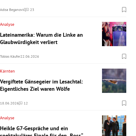
Adisa Beganović
23
Kommentare
Analyse
Lateinamerika: Warum die Linke an
Glaubwürdigkeit verliert
Tobias Käufer
22.06.2026
Kärnten
Vergiftete Gänsegeier im Lesachtal:
Eigentliches Ziel waren Wölfe
18.06.2026
12
Kommentare
Analyse
Heikle G7-Gespräche und ein
spektakuläres Finale für den „Boss“