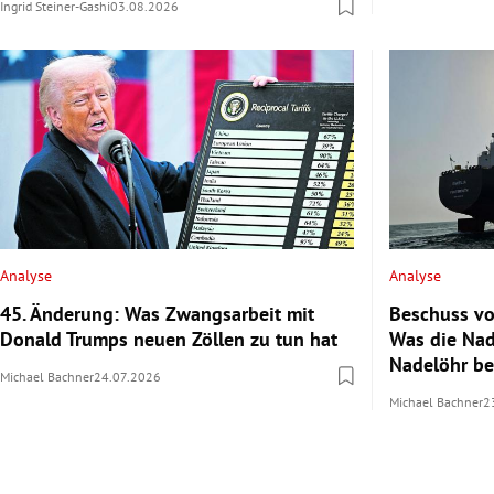
Ingrid Steiner-Gashi
03.08.2026
Analyse
Analyse
45. Änderung: Was Zwangsarbeit mit
Beschuss vo
Donald Trumps neuen Zöllen zu tun hat
Was die Nad
Nadelöhr b
Michael Bachner
24.07.2026
Michael Bachner
2