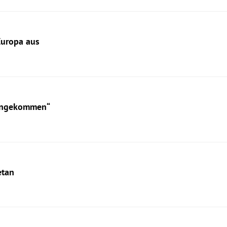
Europa aus
vongekommen“
etan