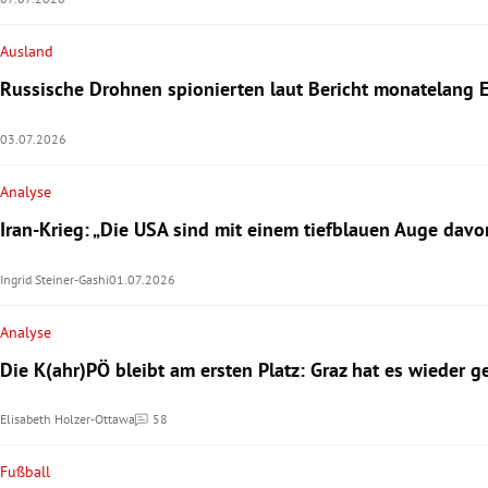
Ausland
Russische Drohnen spionierten laut Bericht monatelang 
03.07.2026
Analyse
Iran-Krieg: „Die USA sind mit einem tiefblauen Auge da
Ingrid Steiner-Gashi
01.07.2026
Analyse
Die K(ahr)PÖ bleibt am ersten Platz: Graz hat es wieder g
Elisabeth Holzer-Ottawa
58
Kommentare
Fußball