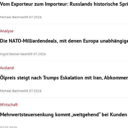
Vom Exporteur zum Importeur: Russlands historische Sprit
Michael Bachner
09.07.2026
Analyse
Die NATO-Milliardendeals, mit denen Europa unabhängige
Ingrid Steiner-Gashi
09.07.2026
Ausland
Ölpreis steigt nach Trumps Eskalation mit Iran, Abkommen
Michael Bachner
08.07.2026
Wirtschaft
Mehrwertsteuersenkung kommt „weitgehend“ bei Kunden
07.07.2026