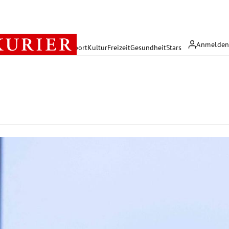
Anmelde
rreich
Politik
Wirtschaft
Sport
Kultur
Freizeit
Gesundheit
Stars