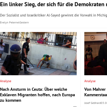
Ein linker Sieg, der sich für die Demokrate
Der Sozialist und Israelkritiker Al-Sayed gewinnt die Vorwahl in Mich
Evelyn Peternel
Gestern
Analyse
Analyse
Nach Ansturm in Ceuta: Über welche
Von Mahrer 
Exklaven Migranten hoffen, nach Europa
Kammerstaat
zu kommen
Josef Gebhard
03.0