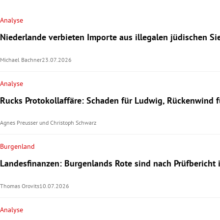
Analyse
Niederlande verbieten Importe aus illegalen jüdischen S
Michael Bachner
23.07.2026
Analyse
Rucks Protokollaffäre: Schaden für Ludwig, Rückenwind f
Agnes Preusser
und
Christoph Schwarz
Burgenland
Landesfinanzen: Burgenlands Rote sind nach Prüfbericht 
Thomas Orovits
10.07.2026
Analyse