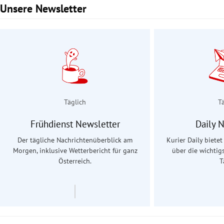
Unsere Newsletter
Slide 1 von 3
Täglich
T
Frühdienst Newsletter
Daily 
Der tägliche Nachrichtenüberblick am
Kurier Daily biete
Morgen, inklusive Wetterbericht für ganz
über die wichtig
Österreich.
T