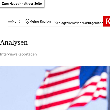
Zum Hauptinhalt der Seite
Menü
Meine Region
Schlagzeilen
Wien
NÖ
Burgenland
Öste
Analysen
Interviews
Reportagen
tik Untermenü
rreich Untermenü