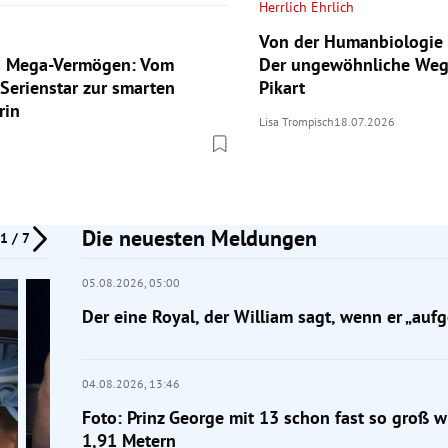
Herrlich Ehrlich
Von der Humanbiologie 
ls Mega-Vermögen: Vom
Der ungewöhnliche Weg
 Serienstar zur smarten
Pikart
rin
Lisa Trompisch
18.07.2026
Die neuesten Meldungen
1 / 7
05.08.2026,
05:00
Der eine Royal, der William sagt, wenn er „aufg
04.08.2026,
13:46
Foto: Prinz George mit 13 schon fast so groß w
1,91 Metern