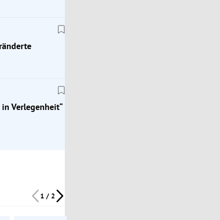
eränderte
Royals
 in Verlegenheit“
Bittere Pille für Meghan: Klare Hinweise auf ver
Beziehung von Harry zu seiner Frau
1 / 2