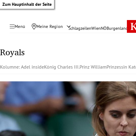
Zum Hauptinhalt der Seite
Menü
Meine Region
Schlagzeilen
Wien
NÖ
Burgenland
Öste
Royals
Kolumne: Adel inside
König Charles III.
Prinz William
Prinzessin Kat
tik Untermenü
rreich Untermenü