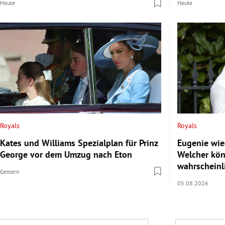
Heute
Heute
Royals
Royals
Kates und Williams Spezialplan für Prinz
Eugenie wi
George vor dem Umzug nach Eton
Welcher kön
wahrscheinli
Gestern
05.08.2026