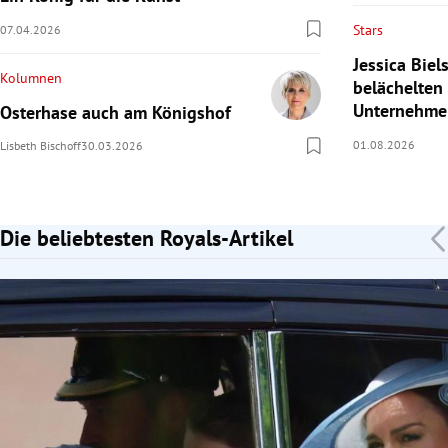
Stars
07.04.2026
Jessica Bie
Kolumnen
belächelten
Unternehme
Osterhase auch am Königshof
01.08.2026
Lisbeth Bischoff
30.03.2026
Die beliebtesten Royals-Artikel
Slide 1 von 7