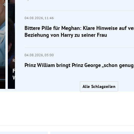
04.08.2026,
11:46
Bittere Pille für Meghan: Klare Hinweise auf v
Beziehung von Harry zu seiner Frau
04.08.2026,
05:00
Royals
Prinz William bringt Prinz George „schon genug
Foto: Prinz George mit 13 schon fast so groß wie
William mit 1,91 Metern
Alle Schlagzeilen