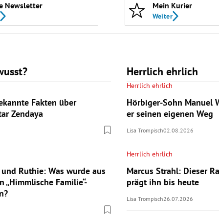
e Newsletter
Mein Kurier
Weiter
wusst?
Herrlich ehrlich
Herrlich ehrlich
ekannte Fakten über
Hörbiger-Sohn Manuel W
tar Zendaya
er seinen eigenen Weg
Lisa Trompisch
02.08.2026
Herrlich ehrlich
 und Ruthie: Was wurde aus
Marcus Strahl: Dieser Ra
n „Himmlische Familie“-
prägt ihn bis heute
n?
Lisa Trompisch
26.07.2026