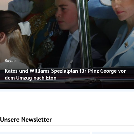
Royals
Kates und Williams Spezialplan für Prinz George vor
dem Umzug nach Eton
Unsere Newsletter
Slide 1 von 2