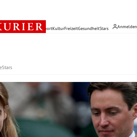
Anmelde
rreich
Politik
Wirtschaft
Sport
Kultur
Freizeit
Gesundheit
Stars
e
Stars