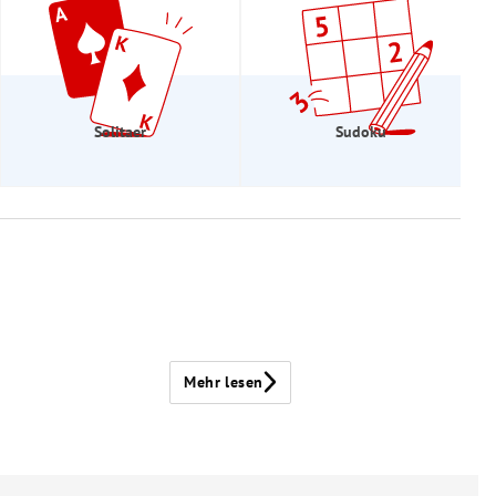
Solitaer
Sudoku
Mehr lesen