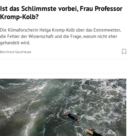
rreich Untermenü
Ist das Schlimmste vorbei, Frau Professor
Kromp-Kolb?
rt Untermenü
Die Klimaforscherin Helga Kromp-Kolb über das Extremwetter,
schaft Untermenü
die Fehler der Wissenschaft und die Frage, warum nicht eher
gehandelt wird.
s Untermenü
Bernhard Gaul
Heute
zeit Untermenü
undheit Untermenü
tur Untermenü
nung Untermenü
lität Untermenü