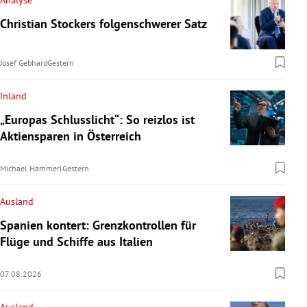
Christian Stockers folgenschwerer Satz
Josef Gebhard
Gestern
Inland
„Europas Schlusslicht“: So reizlos ist
Aktiensparen in Österreich
Michael Hammerl
Gestern
Ausland
Spanien kontert: Grenzkontrollen für
Flüge und Schiffe aus Italien
07.08.2026
Ausland