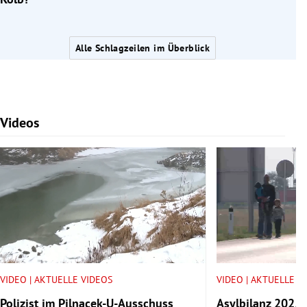
Alle Schlagzeilen im Überblick
Videos
Slide 1 von 7
VIDEO | AKTUELLE VIDEOS
VIDEO | AKTUELLE V
Polizist im Pilnacek-U-Ausschuss
Asylbilanz 2025: