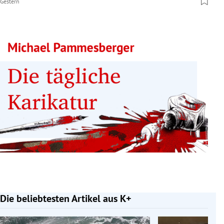
Gestern
Die beliebtesten Artikel aus K+
Slide 1 von 7