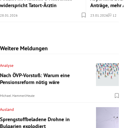
widerspricht Tatort-Ärztin
Anträge, mehr A
28.01.2026
23.01.2026
12
Kommentare
Weitere Meldungen
Analyse
Nach ÖVP-Vorstoß: Warum eine
Pensionsreform nötig wäre
Michael Hammerl
Heute
Ausland
Sprengstoffbeladene Drohne in
Bulgarien explodiert