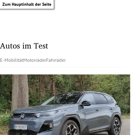
Zum Hauptinhalt der Seite
Autos im Test
E-Mobilität
Motorräder
Fahrräder
tik Untermenü