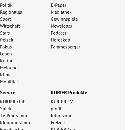
Politik
E-Paper
Regionales
Mediathek
Sport
Gewinnspiele
Wirtschaft
Newsletter
Stars
Podcast
freizeit
Horoskop
Fokus
Pammesberger
Leben
Kultur
Meinung
Klima
Mobilität
Service
KURIER Produkte
KURIER club
KURIER TV
Spiele
profil
TV-Programm
futurezone
Kinoprogramm
Freizeit
Eventsuche
KURIER App