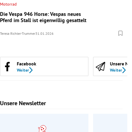
Motorrad
Die Vespa 946 Horse: Vespas neues
Pferd im Stall ist eigenwillig gesattelt
Teresa Richter-Trummer
31.01.2026
Facebook
Unsere Ne
Weiter
Weiter
Unsere Newsletter
Slide 1 von 9