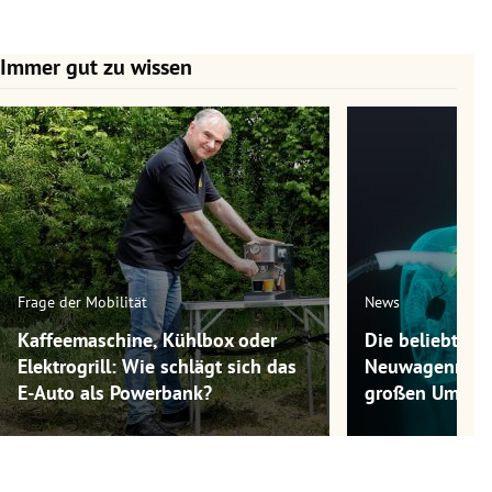
Immer gut zu wissen
Slide 1 von 7
Frage der Mobilität
News
Kaffeemaschine, Kühlbox oder
Die beliebtest
Elektrogrill: Wie schlägt sich das
Neuwagenmode
E-Auto als Powerbank?
großen Umwel