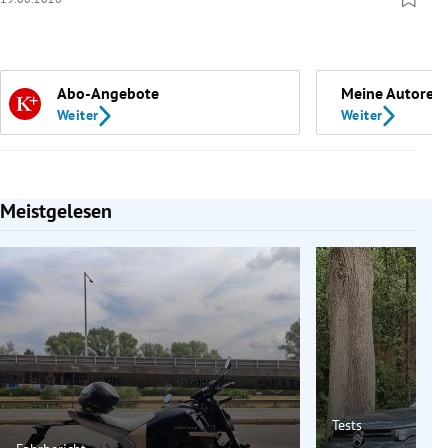
Abo-Angebote
Meine Autoren
Weiter
Weiter
Meistgelesen
Slide 1 von 7
Tests