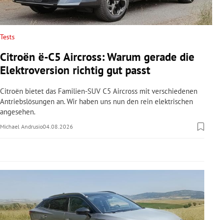
rreich Untermenü
rt Untermenü
Tests
Citroën ë-C5 Aircross: Warum gerade die
schaft Untermenü
Elektroversion richtig gut passt
s Untermenü
Citroën bietet das Familien-SUV C5 Aircross mit verschiedenen
Antriebslösungen an. Wir haben uns nun den rein elektrischen
zeit Untermenü
angesehen.
Michael Andrusio
04.08.2026
undheit Untermenü
tur Untermenü
nung Untermenü
lität Untermenü