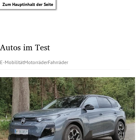
Zum Hauptinhalt der Seite
Autos im Test
E-Mobilität
Motorräder
Fahrräder
tik Untermenü