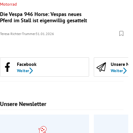
Motorrad
Die Vespa 946 Horse: Vespas neues
Pferd im Stall ist eigenwillig gesattelt
Teresa Richter-Trummer
31.01.2026
Facebook
Unsere Ne
Weiter
Weiter
Unsere Newsletter
Slide 1 von 9