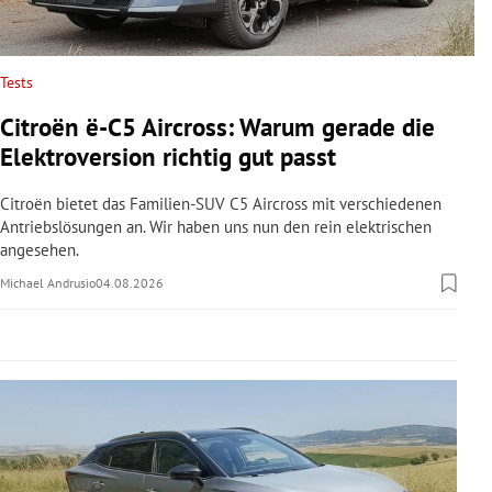
rreich Untermenü
rt Untermenü
Tests
Citroën ë-C5 Aircross: Warum gerade die
schaft Untermenü
Elektroversion richtig gut passt
s Untermenü
Citroën bietet das Familien-SUV C5 Aircross mit verschiedenen
Antriebslösungen an. Wir haben uns nun den rein elektrischen
zeit Untermenü
angesehen.
Michael Andrusio
04.08.2026
undheit Untermenü
tur Untermenü
nung Untermenü
lität Untermenü