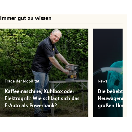
Immer gut zu wissen
Slide 1 von 7
Frage der Mobilität
News
Kaffeemaschine, Kühlbox oder
Die beliebtest
Elektrogrill: Wie schlägt sich das
Neuwagenmode
E-Auto als Powerbank?
großen Umwel