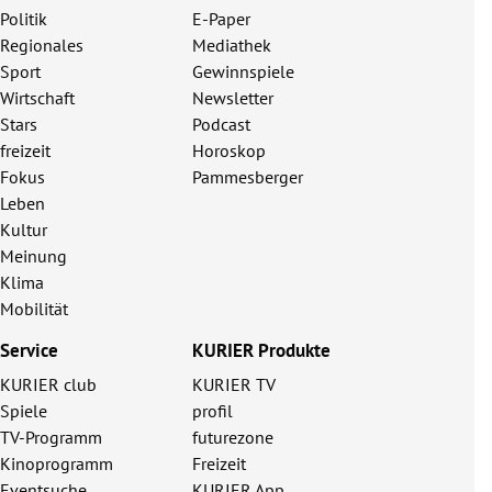
Politik
E-Paper
Regionales
Mediathek
Sport
Gewinnspiele
Wirtschaft
Newsletter
Stars
Podcast
freizeit
Horoskop
Fokus
Pammesberger
Leben
Kultur
Meinung
Klima
Mobilität
Service
KURIER Produkte
KURIER club
KURIER TV
Spiele
profil
TV-Programm
futurezone
Kinoprogramm
Freizeit
Eventsuche
KURIER App