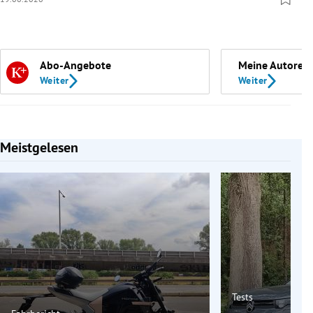
Abo-Angebote
Meine Autoren
Weiter
Weiter
Meistgelesen
Slide 1 von 7
Tests