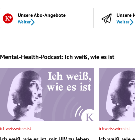
Unsere Abo-Angebote
Unsere Ne
Weiter
Weiter
Mental-Health-Podcast: Ich weiß, wie es ist
Slide 1 von 7
ichweisswieesist
ichweisswieesist
Ich weiß, wie es ist, mit HIV zu leben
Ich weiß, wie es i