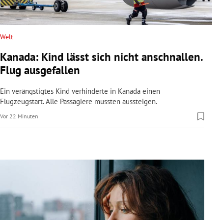
rreich Untermenü
rt Untermenü
Welt
Kanada: Kind lässt sich nicht anschnallen.
schaft Untermenü
Flug ausgefallen
s Untermenü
Ein verängstigtes Kind verhinderte in Kanada einen
Flugzeugstart. Alle Passagiere mussten aussteigen.
zeit Untermenü
Vor 22 Minuten
undheit Untermenü
tur Untermenü
nung Untermenü
lität Untermenü