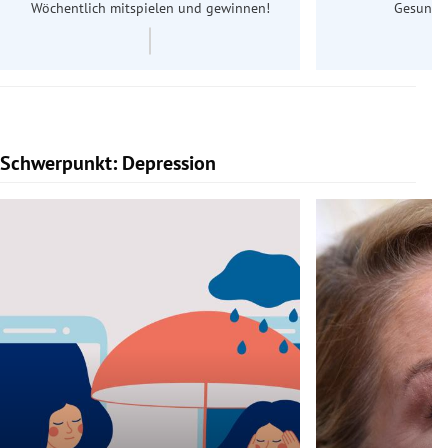
Wöchentlich mitspielen und gewinnen!
Gesundhe
Schwerpunkt: Depression
Slide 1 von 5