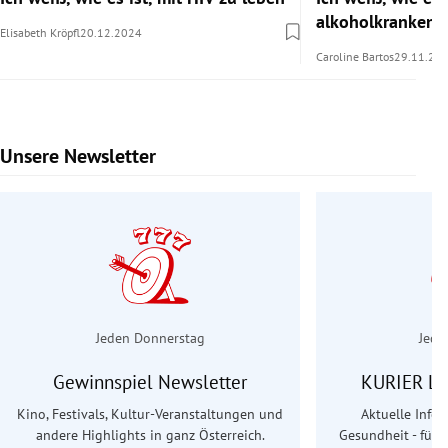
alkoholkranken 
Elisabeth Kröpfl
20.12.2024
Caroline Bartos
29.11.20
Unsere Newsletter
Slide 1 von 6
Jeden Donnerstag
Jede
Gewinnspiel Newsletter
KURIER Le
Kino, Festivals, Kultur-Veranstaltungen und
Aktuelle Info
andere Highlights in ganz Österreich.
Gesundheit - für S