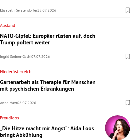
Elisabeth Gerstendorfer
15.07.2026
Ausland
NATO-Gipfel: Europäer rüsten auf, doch
Trump poltert weiter
Ingrid Steiner-Gashi
07.07.2026
Niederösterreich
Gartenarbeit als Therapie für Menschen
mit psychischen Erkrankungen
Anna Mayr
06.07.2026
Freudloos
„Die Hitze macht mir Angst“: Aida Loos
bringt Abkühlung