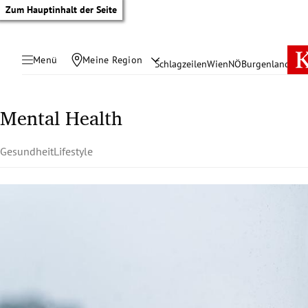
Zum Hauptinhalt der Seite
Menü
Meine Region
Schlagzeilen
Wien
NÖ
Burgenland
Öste
Mental Health
Gesundheit
Lifestyle
tik Untermenü
rreich Untermenü