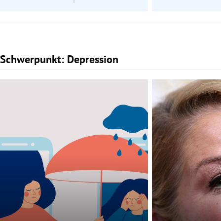
Schwerpunkt: Depression
Slide 1 von 2