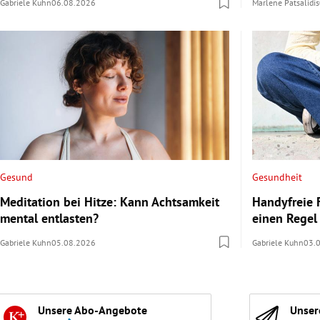
Gabriele Kuhn
06.08.2026
Marlene Patsalidis
Gesund
Gesundheit
Meditation bei Hitze: Kann Achtsamkeit
Handyfreie F
mental entlasten?
einen Regel
Gabriele Kuhn
05.08.2026
Gabriele Kuhn
03.
Unsere Abo-Angebote
Unser