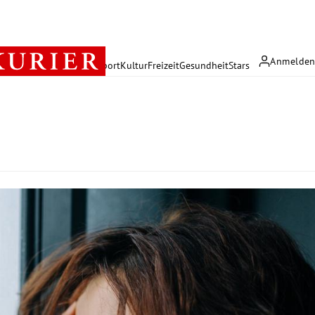
Anmelde
rreich
Politik
Wirtschaft
Sport
Kultur
Freizeit
Gesundheit
Stars