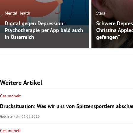
Mental Health
Stars
Digital gegen Depression:
Schwere Depres
Psychotherapie per App bald auch
Christina Apple
in Österreich
gefangen“
Weitere Artikel
Gesundheit
Drucksituation: Was wir uns von Spitzensportlern absch
Gabriele Kuhn
03.08.2026
Gesundheit