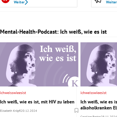
Weiter
Weiter
Mental-Health-Podcast: Ich weiß, wie es ist
Slide 1 von 3
ichweisswieesist
ichweisswieesist
Ich weiß, wie es ist, mit HIV zu leben
Ich weiß, wie es is
alkoholkranken E
Elisabeth Kröpfl
20.12.2024
Caroline Bartos
29.11.2024