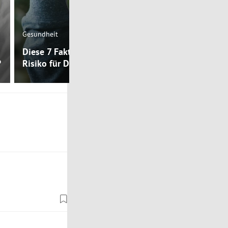
Mental Health
Gesundheit
Warum habe
Diese 7 Faktoren reduzieren das
Depressione
?
Risiko für Depression
Körpertempe