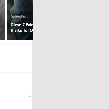
Mental Health
Gesundheit
Warum habe
Diese 7 Faktoren reduzieren das
Depressione
?
Risiko für Depression
Körpertempe