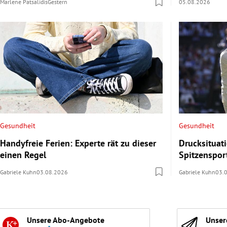
Marlene Patsalidis
Gestern
05.08.2026
Gesundheit
Gesundheit
Handyfreie Ferien: Experte rät zu dieser
Drucksituat
einen Regel
Spitzenspor
Gabriele Kuhn
03.08.2026
Gabriele Kuhn
03.
Unsere Abo-Angebote
Unser