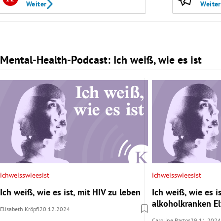
Weiter
Weiter
Mental-Health-Podcast: Ich weiß, wie es ist
Slide 1 von 3
ichweisswieesist
ichweisswieesist
Ich weiß, wie es ist, mit HIV zu leben
Ich weiß, wie es is
alkoholkranken E
Elisabeth Kröpfl
20.12.2024
Caroline Bartos
29.11.2024