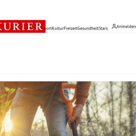
Anmelde
rreich
Politik
Wirtschaft
Sport
Kultur
Freizeit
Gesundheit
Stars