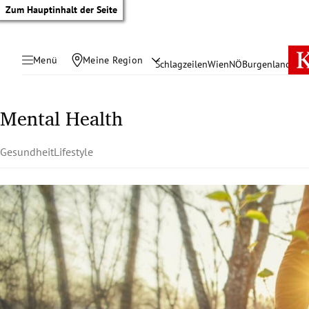
Zum Hauptinhalt der Seite
Menü
Meine Region
Schlagzeilen
Wien
NÖ
Burgenland
Öste
Mental Health
Gesundheit
Lifestyle
tik Untermenü
rreich Untermenü