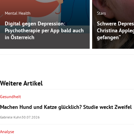
Mental Health
Stars
Digital gegen Depression:
Schwere Depres
Psychotherapie per App bald auch
Christina Apple
in Österreich
gefangen“
Weitere Artikel
Gesundheit
Machen Hund und Katze glücklich? Studie weckt Zweifel
Gabriele Kuhn
30.07.2026
Analyse