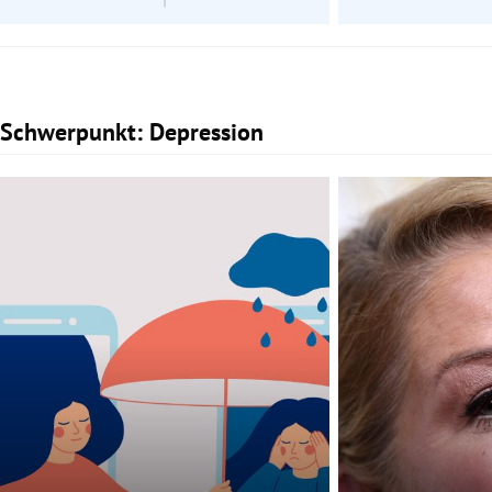
Schwerpunkt: Depression
Slide 1 von 2