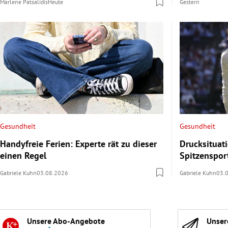
Marlene Patsalidis
Heute
Gestern
Gesundheit
Gesundheit
Handyfreie Ferien: Experte rät zu dieser
Drucksituat
einen Regel
Spitzenspor
Gabriele Kuhn
03.08.2026
Gabriele Kuhn
03.
Unsere Abo-Angebote
Unser