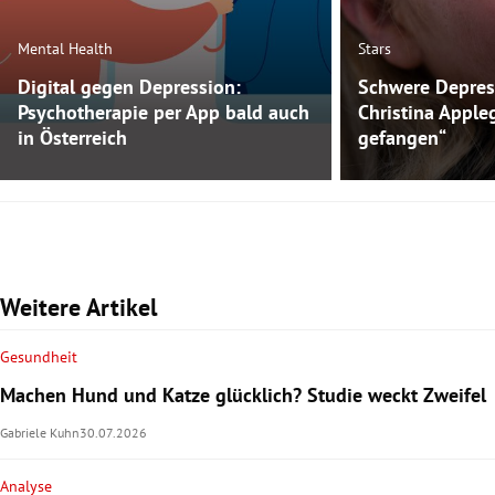
Mental Health
Stars
Digital gegen Depression:
Schwere Depres
Psychotherapie per App bald auch
Christina Apple
in Österreich
gefangen“
Weitere Artikel
Gesundheit
Machen Hund und Katze glücklich? Studie weckt Zweifel
Gabriele Kuhn
30.07.2026
Analyse