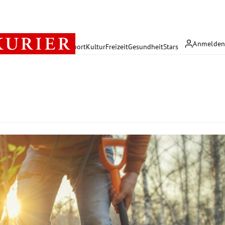
Anmelde
rreich
Politik
Wirtschaft
Sport
Kultur
Freizeit
Gesundheit
Stars