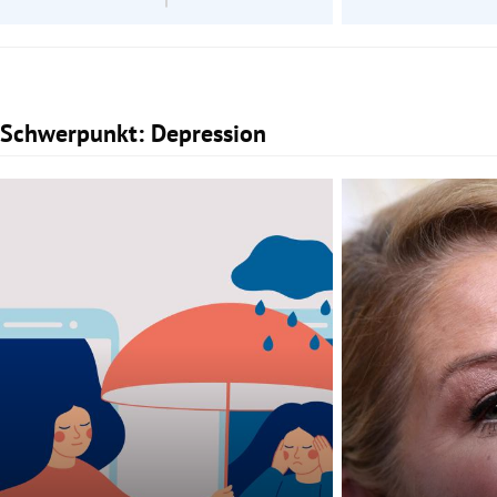
Schwerpunkt: Depression
Slide 1 von 2