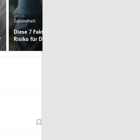
Mental Health
Gesundheit
Warum habe
Diese 7 Faktoren reduzieren das
Depressione
?
Risiko für Depression
Körpertempe