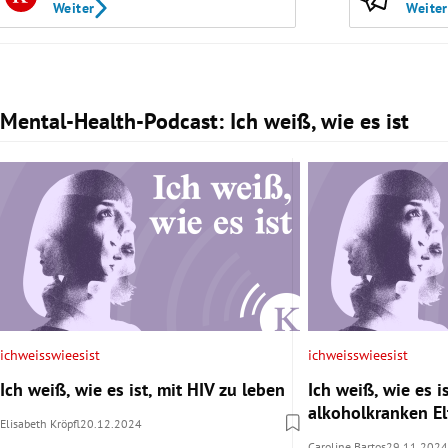
Weiter
Weiter
Mental-Health-Podcast: Ich weiß, wie es ist
Slide 1 von 3
ichweisswieesist
ichweisswieesist
Ich weiß, wie es ist, mit HIV zu leben
Ich weiß, wie es is
alkoholkranken E
Elisabeth Kröpfl
20.12.2024
Caroline Bartos
29.11.2024