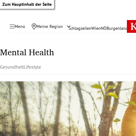
Zum Hauptinhalt der Seite
Menü
Meine Region
Schlagzeilen
Wien
NÖ
Burgenland
Öste
Mental Health
Gesundheit
Lifestyle
tik Untermenü
rreich Untermenü