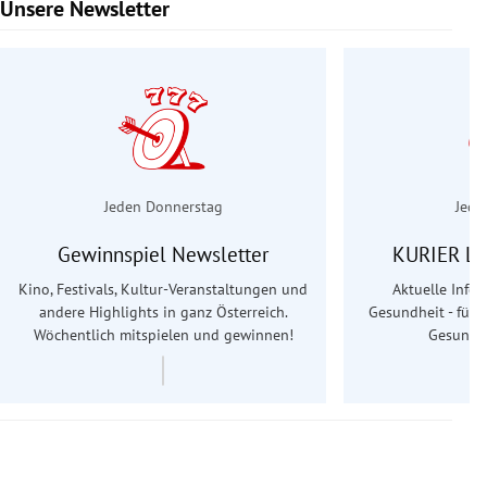
Unsere Newsletter
Slide 1 von 6
Jeden Donnerstag
Jede
Gewinnspiel Newsletter
KURIER Le
Kino, Festivals, Kultur-Veranstaltungen und
Aktuelle Info
andere Highlights in ganz Österreich.
Gesundheit - für S
Wöchentlich mitspielen und gewinnen!
Gesundhe