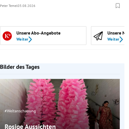
Peter Temel
03.08.2026
Unsere Abo-Angebote
Unsere Ne
Weiter
Weiter
Bilder des Tages
#Weltanschauung
Rosige Aussichten