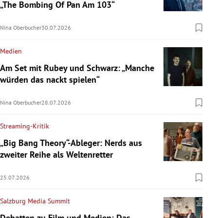
„The Bombing Of Pan Am 103“
Nina Oberbucher
30.07.2026
Medien
Am Set mit Rubey und Schwarz: „Manche
würden das nackt spielen“
Nina Oberbucher
28.07.2026
Streaming-Kritik
„Big Bang Theory“-Ableger: Nerds aus
zweiter Reihe als Weltenretter
25.07.2026
Salzburg Media Summit
Debatten zu Film und Medien: Das