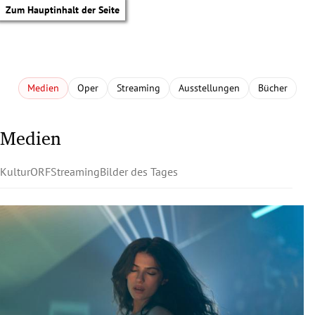
Zum Hauptinhalt der Seite
Medien
Oper
Streaming
Ausstellungen
Bücher
Medien
Kultur
ORF
Streaming
Bilder des Tages
tik Untermenü