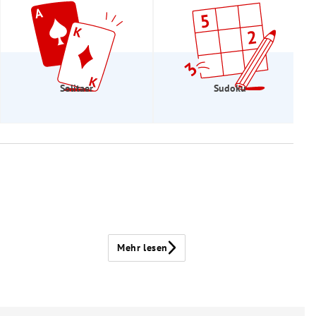
Solitaer
Sudoku
Mehr lesen