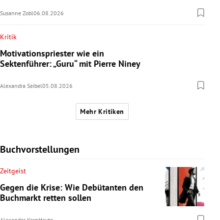
Susanne Zobl
06.08.2026
Kritik
Motivationspriester wie ein
Sektenführer: „Guru“ mit Pierre Niney
Alexandra Seibel
05.08.2026
Mehr Kritiken
Buchvorstellungen
Zeitgeist
Gegen die Krise: Wie Debütanten den
Buchmarkt retten sollen
Alexander Kern
Heute