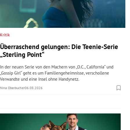
rreich Untermenü
rt Untermenü
schaft Untermenü
Kritik
Überraschend gelungen: Die Teenie-Serie
s Untermenü
„Sterling Point“
zeit Untermenü
In der neuen Serie von den Machern von „O.C., California“ und
„Gossip Girl“ geht es um Familiengeheimnisse, verschollene
undheit Untermenü
Verwandte und eine Insel ohne Handynetz.
Nina Oberbucher
06.08.2026
tur Untermenü
nung Untermenü
lität Untermenü