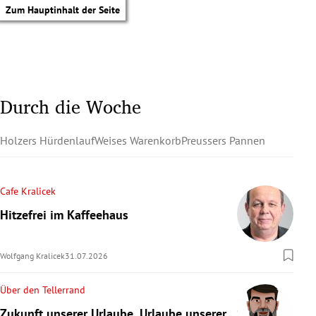
Zum Hauptinhalt der Seite
Durch die Woche
Holzers Hürdenlauf
Weises Warenkorb
Preussers Pannen
Cafe Kralicek
Hitzefrei im Kaffeehaus
Wolfgang Kralicek
31.07.2026
Über den Tellerrand
tik Untermenü
Zukunft unserer Urlaube, Urlaube unserer