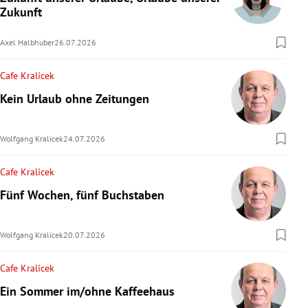
Zukunft
rreich Untermenü
Axel Halbhuber
26.07.2026
rt Untermenü
Cafe Kralicek
schaft Untermenü
Kein Urlaub ohne Zeitungen
s Untermenü
Wolfgang Kralicek
24.07.2026
zeit Untermenü
Cafe Kralicek
undheit Untermenü
Fünf Wochen, fünf Buchstaben
tur Untermenü
Wolfgang Kralicek
20.07.2026
nung Untermenü
Cafe Kralicek
lität Untermenü
Ein Sommer im/ohne Kaffeehaus