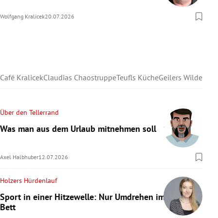
Wolfgang Kralicek
20.07.2026
Café Kralicek
Claudias Chaostruppe
Teufls Küche
Geilers Wilder We
Über den Tellerrand
Was man aus dem Urlaub mitnehmen soll
Axel Halbhuber
12.07.2026
Holzers Hürdenlauf
Sport in einer Hitzewelle: Nur Umdrehen im
Bett