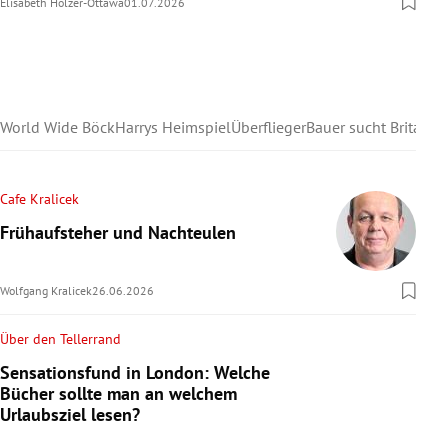
Elisabeth Holzer-Ottawa
01.07.2026
World Wide Böck
Harrys Heimspiel
Überflieger
Bauer sucht Britain
Cafe Kralicek
Frühaufsteher und Nachteulen
Wolfgang Kralicek
26.06.2026
Über den Tellerrand
Sensationsfund in London: Welche
Bücher sollte man an welchem
Urlaubsziel lesen?