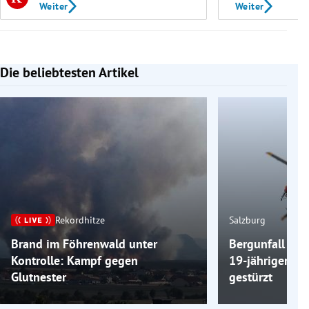
Weiter
Weiter
Die beliebtesten Artikel
Slide 1 von 7
Rekordhitze
Salzburg
Brand im Föhrenwald unter
Bergunfall am 
Kontrolle: Kampf gegen
19-jähriger Wa
Glutnester
gestürzt