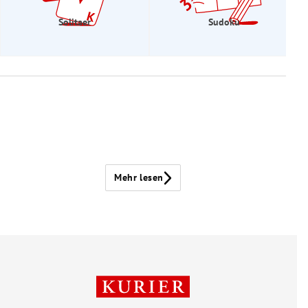
Solitaer
Sudoku
Mehr lesen