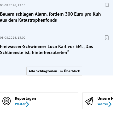
03.08.2026,
13:13
Bauern schlagen Alarm, fordern 300 Euro pro Kuh
aus dem Katastrophenfonds
03.08.2026,
13:00
Freiwasser-Schwimmer Luca Karl vor EM: „Das
Schlimmste ist, hinterherzutreten“
Alle Schlagzeilen im Überblick
Reportagen
Unsere Ne
Weiter
Weiter