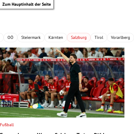
Zum Hauptinhalt der Seite
OÖ
Steiermark
Kärnten
Salzburg
Tirol
Vorarlberg
Fußball
tik Untermenü