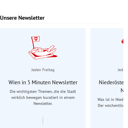
Unsere Newsletter
Slide 1 von 9
Jeden Freitag
Jeden
Wien in 5 Minuten Newsletter
Niederösterr
Ne
Die wichtigsten Themen, die die Stadt
wirklich bewegen kuratiert in einem
Was ist in Nieder
Newsletter.
Der wöchentliche
Re