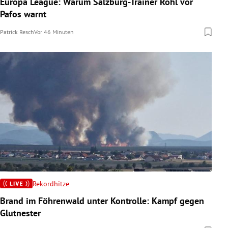
Europa League: Warum Salzburg-Trainer Röhl vor
rreich Untermenü
Pafos warnt
Patrick Resch
Vor 46 Minuten
rt Untermenü
schaft Untermenü
s Untermenü
zeit Untermenü
undheit Untermenü
tur Untermenü
nung Untermenü
Rekordhitze
Brand im Föhrenwald unter Kontrolle: Kampf gegen
lität Untermenü
Glutnester