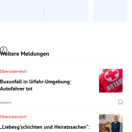
Re
Weitere Meldungen
Oberösterreich
Busunfall in Urfahr-Umgebung:
Autofahrer tot
Gestern
Oberösterreich
„Liebesg’schichten und Heiratssachen“: