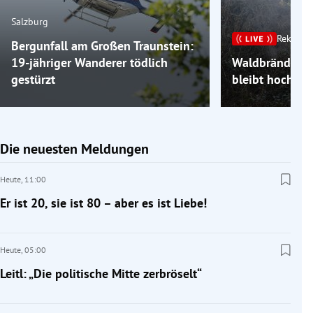
Salzburg
Rekordh
Bergunfall am Großen Traunstein:
19-jähriger Wanderer tödlich
Waldbrände im
gestürzt
bleibt hochso
Die neuesten Meldungen
Heute,
11:00
Er ist 20, sie ist 80 – aber es ist Liebe!
Heute,
05:00
Leitl: „Die politische Mitte zerbröselt“