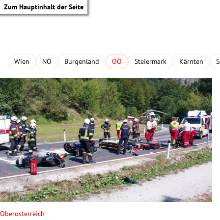
Zum Hauptinhalt der Seite
Wien
NÖ
Burgenland
OÖ
Steiermark
Kärnten
S
tik Untermenü
Oberösterreich