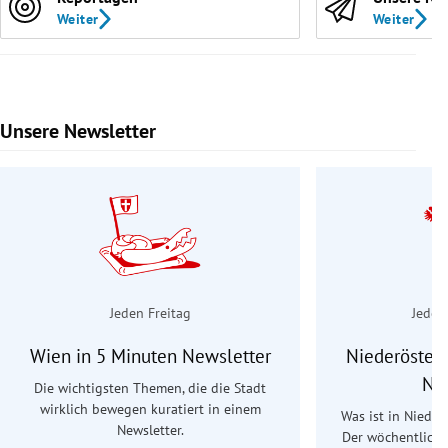
Weiter
Weiter
Unsere Newsletter
Slide 1 von 9
Jeden Freitag
Jeden
Wien in 5 Minuten Newsletter
Niederösterr
Ne
Die wichtigsten Themen, die die Stadt
wirklich bewegen kuratiert in einem
Was ist in Nieder
Newsletter.
Der wöchentliche