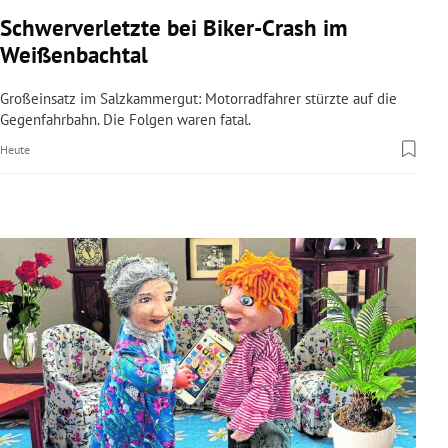
rreich Untermenü
Schwerverletzte bei Biker-Crash im
Weißenbachtal
rt Untermenü
Großeinsatz im Salzkammergut: Motorradfahrer stürzte auf die
schaft Untermenü
Gegenfahrbahn. Die Folgen waren fatal.
Heute
s Untermenü
zeit Untermenü
undheit Untermenü
tur Untermenü
nung Untermenü
lität Untermenü