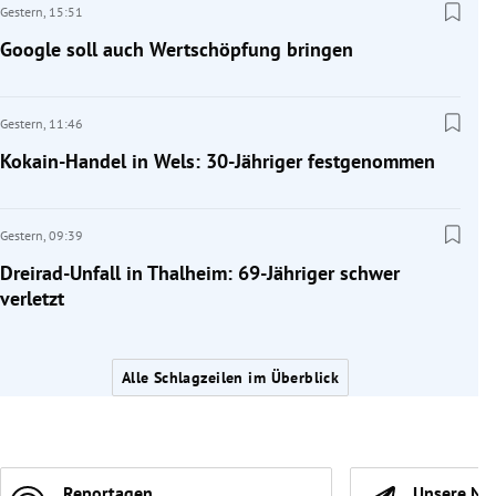
Gestern,
15:51
Google soll auch Wertschöpfung bringen
Gestern,
11:46
Kokain-Handel in Wels: 30-Jähriger festgenommen
Gestern,
09:39
Dreirad-Unfall in Thalheim: 69-Jähriger schwer
verletzt
Alle Schlagzeilen im Überblick
Reportagen
Unsere Ne