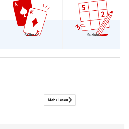
Solitaer
Sudoku
Mehr lesen