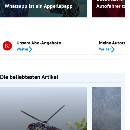
Whatsapp ist ein Apperlapapp
Autofahrer tot
Unsere Abo-Angebote
Meine Autoren
Weiter
Weiter
Die beliebtesten Artikel
Slide 1 von 7