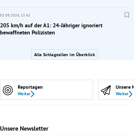
03.08.2026,
15:42
205 km/h auf der A1: 24-Jähriger ignoriert
bewaffneten Polizisten
Alle Schlagzeilen im Überblick
Reportagen
Unsere Ne
Weiter
Weiter
Unsere Newsletter
Slide 1 von 9