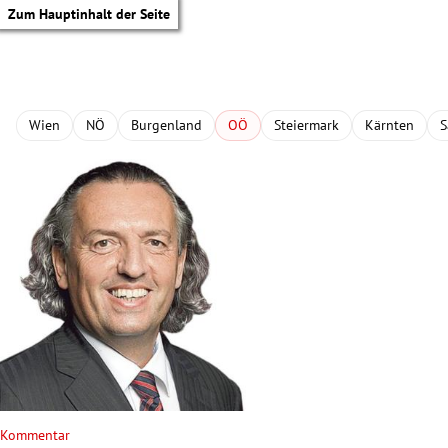
Zum Hauptinhalt der Seite
Wien
NÖ
Burgenland
OÖ
Steiermark
Kärnten
S
tik Untermenü
Kommentar