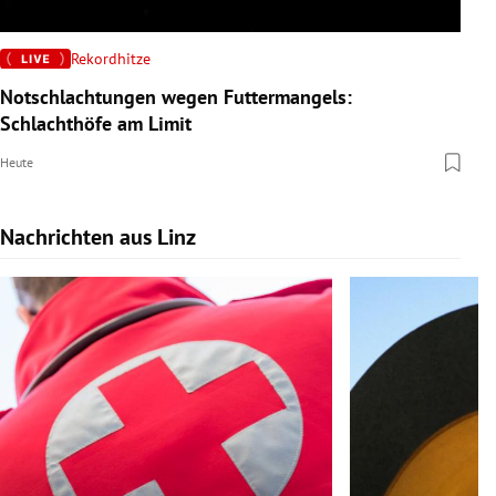
Rekordhitze
Notschlachtungen wegen Futtermangels:
Schlachthöfe am Limit
Heute
Nachrichten aus Linz
Slide 1 von 9