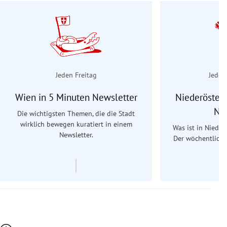
Jeden Freitag
Jeden
Wien in 5 Minuten Newsletter
Niederösterr
Ne
Die wichtigsten Themen, die die Stadt
wirklich bewegen kuratiert in einem
Was ist in Nieder
Newsletter.
Der wöchentliche
Re