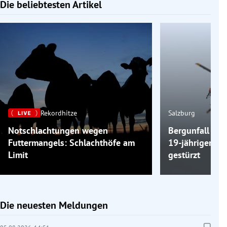
Die beliebtesten Artikel
Slide 1 von 7
Rekordhitze
Salzburg
Notschlachtungen wegen
Bergunfall am 
Futtermangels: Schlachthöfe am
19-jähriger Wa
Limit
gestürzt
Die neuesten Meldungen