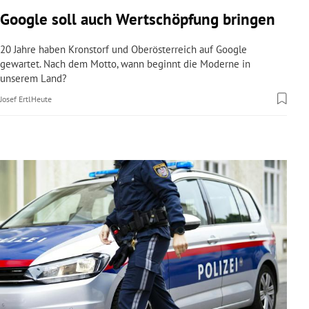
rreich Untermenü
Google soll auch Wertschöpfung bringen
rt Untermenü
20 Jahre haben Kronstorf und Oberösterreich auf Google
gewartet. Nach dem Motto, wann beginnt die Moderne in
unserem Land?
schaft Untermenü
Josef Ertl
Heute
s Untermenü
zeit Untermenü
undheit Untermenü
tur Untermenü
nung Untermenü
lität Untermenü