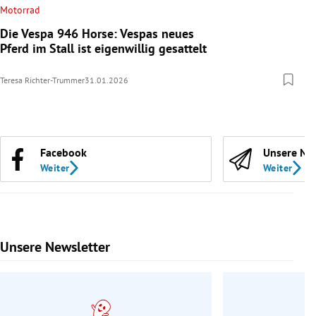
Motorrad
Die Vespa 946 Horse: Vespas neues
Pferd im Stall ist eigenwillig gesattelt
Teresa Richter-Trummer
31.01.2026
Facebook
Unsere Ne
Weiter
Weiter
Unsere Newsletter
Slide 1 von 9