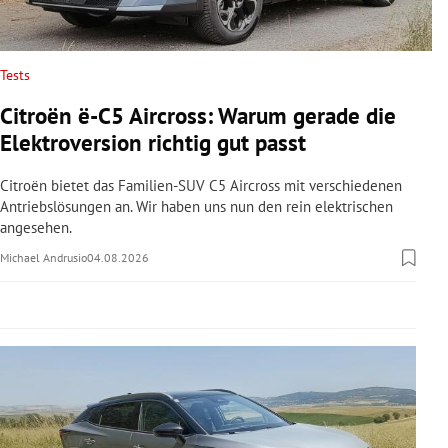
rreich Untermenü
rt Untermenü
Tests
Citroën ë-C5 Aircross: Warum gerade die
schaft Untermenü
Elektroversion richtig gut passt
s Untermenü
Citroën bietet das Familien-SUV C5 Aircross mit verschiedenen
Antriebslösungen an. Wir haben uns nun den rein elektrischen
zeit Untermenü
angesehen.
Michael Andrusio
04.08.2026
undheit Untermenü
tur Untermenü
nung Untermenü
lität Untermenü