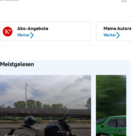
Abo-Angebote
Meine Autoren
Weiter
Weiter
Meistgelesen
Slide 1 von 7