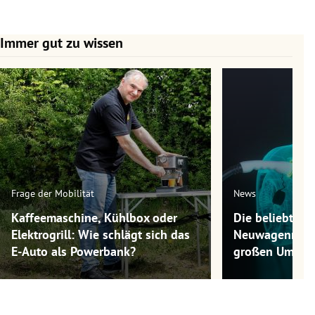
Immer gut zu wissen
Slide 1 von 7
Frage der Mobilität
News
Kaffeemaschine, Kühlbox oder
Die beliebtest
Elektrogrill: Wie schlägt sich das
Neuwagenmode
E-Auto als Powerbank?
großen Umwel