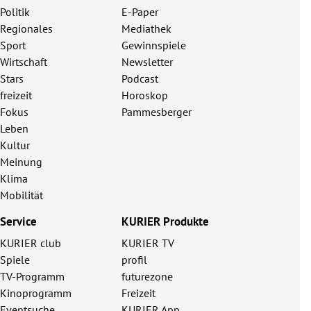
Politik
E-Paper
Regionales
Mediathek
Sport
Gewinnspiele
Wirtschaft
Newsletter
Stars
Podcast
freizeit
Horoskop
Fokus
Pammesberger
Leben
Kultur
Meinung
Klima
Mobilität
Service
KURIER Produkte
KURIER club
KURIER TV
Spiele
profil
TV-Programm
futurezone
Kinoprogramm
Freizeit
Eventsuche
KURIER App