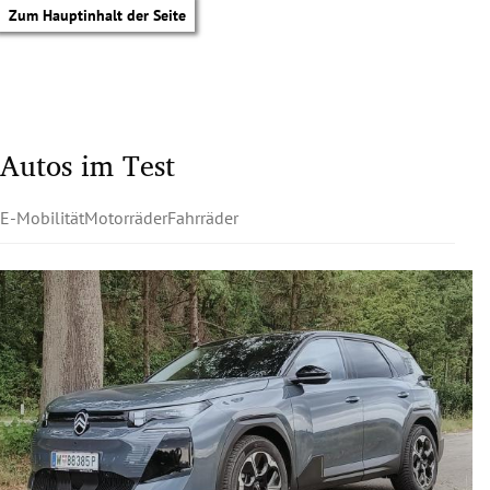
Zum Hauptinhalt der Seite
Autos im Test
E-Mobilität
Motorräder
Fahrräder
tik Untermenü