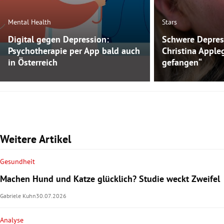
Mental Health
Stars
Digital gegen Depression:
Schwere Depres
Psychotherapie per App bald auch
Christina Apple
in Österreich
gefangen“
Weitere Artikel
Gesundheit
Machen Hund und Katze glücklich? Studie weckt Zweifel
Gabriele Kuhn
30.07.2026
Analyse