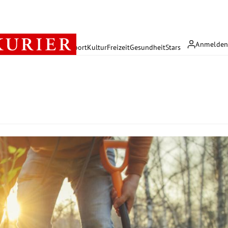
Anmelde
rreich
Politik
Wirtschaft
Sport
Kultur
Freizeit
Gesundheit
Stars