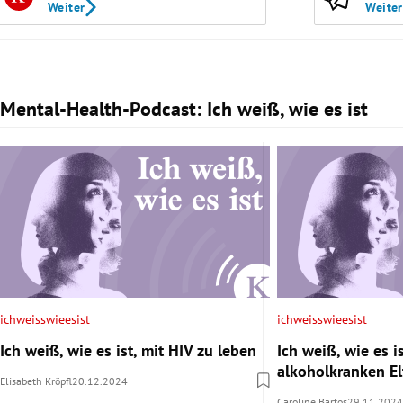
Weiter
Weiter
Mental-Health-Podcast: Ich weiß, wie es ist
Slide 1 von 3
ichweisswieesist
ichweisswieesist
Ich weiß, wie es ist, mit HIV zu leben
Ich weiß, wie es is
alkoholkranken E
Elisabeth Kröpfl
20.12.2024
Caroline Bartos
29.11.2024