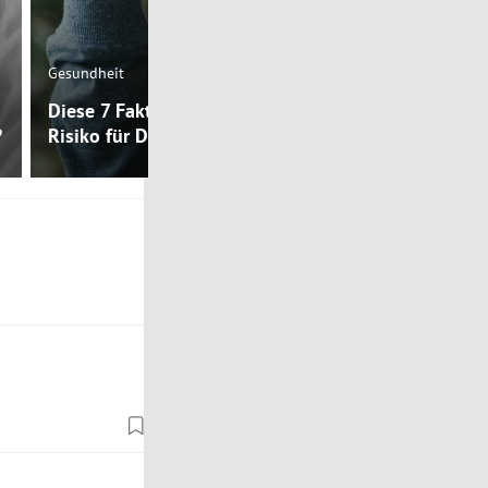
Mental Health
Gesundheit
Warum habe
Diese 7 Faktoren reduzieren das
Depressione
?
Risiko für Depression
Körpertempe