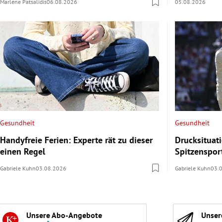
Marlene Patsalidis
06.08.2026
05.08.2026
Gesundheit
Gesundheit
Handyfreie Ferien: Experte rät zu dieser
Drucksituat
einen Regel
Spitzenspor
Gabriele Kuhn
03.08.2026
Gabriele Kuhn
03.
Unsere Abo-Angebote
Unser