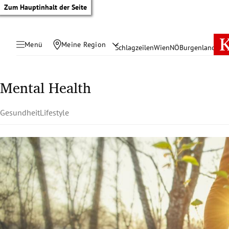
Zum Hauptinhalt der Seite
Menü
Meine Region
Schlagzeilen
Wien
NÖ
Burgenland
Öste
Mental Health
Gesundheit
Lifestyle
tik Untermenü
rreich Untermenü