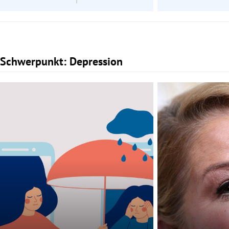
Schwerpunkt: Depression
Slide 1 von 2