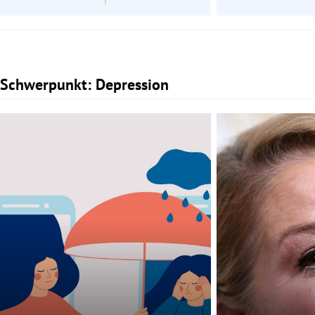
Schwerpunkt: Depression
Slide 1 von 2