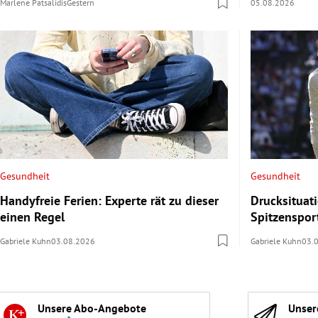
Marlene Patsalidis
Gestern
05.08.2026
Gesundheit
Gesundheit
Handyfreie Ferien: Experte rät zu dieser
Drucksituat
einen Regel
Spitzenspor
Gabriele Kuhn
03.08.2026
Gabriele Kuhn
03.
Unsere Abo-Angebote
Unser