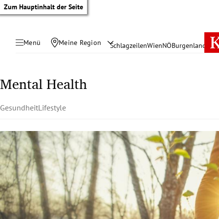
Zum Hauptinhalt der Seite
Menü
Meine Region
Schlagzeilen
Wien
NÖ
Burgenland
Öste
Mental Health
Gesundheit
Lifestyle
tik Untermenü
rreich Untermenü