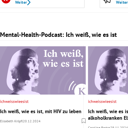
Weiter
Weiter
Mental-Health-Podcast: Ich weiß, wie es ist
Slide 1 von 3
ichweisswieesist
ichweisswieesist
Ich weiß, wie es ist, mit HIV zu leben
Ich weiß, wie es is
alkoholkranken E
Elisabeth Kröpfl
20.12.2024
Caroline Bartos
29.11.2024