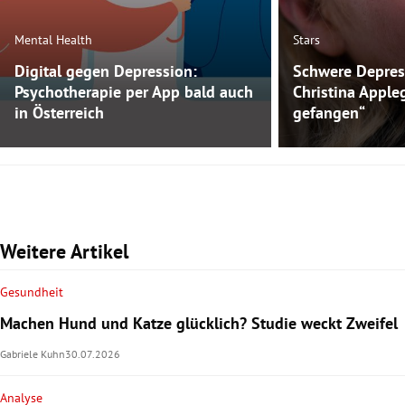
Mental Health
Stars
Digital gegen Depression:
Schwere Depres
Psychotherapie per App bald auch
Christina Apple
in Österreich
gefangen“
Weitere Artikel
Gesundheit
Machen Hund und Katze glücklich? Studie weckt Zweifel
Gabriele Kuhn
30.07.2026
Analyse