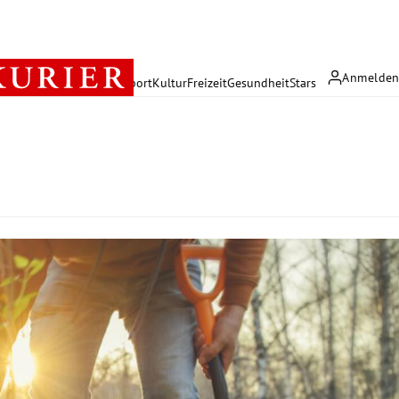
Anmelde
rreich
Politik
Wirtschaft
Sport
Kultur
Freizeit
Gesundheit
Stars