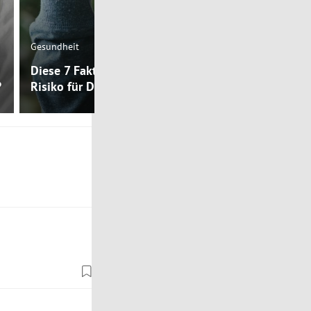
Mental Health
Gesundheit
Warum habe
Diese 7 Faktoren reduzieren das
Depressione
?
Risiko für Depression
Körpertempe