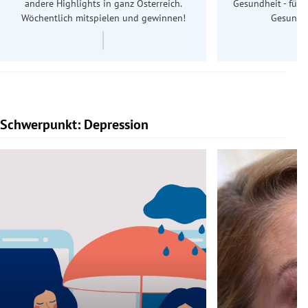
andere Highlights in ganz Österreich.
Gesundheit - für S
Wöchentlich mitspielen und gewinnen!
Gesundhe
Schwerpunkt: Depression
Slide 1 von 5