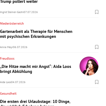
Trump poltert weiter
Ingrid Steiner-Gashi
07.07.2026
Niederösterreich
Gartenarbeit als Therapie für Menschen
mit psychischen Erkrankungen
Anna Mayr
06.07.2026
Freudloos
„Die Hitze macht mir Angst“: Aida Loos
bringt Abkühlung
Aida Loos
04.07.2026
Gesundheit
Die ersten drei Urlaubstage: 10 Dinge,