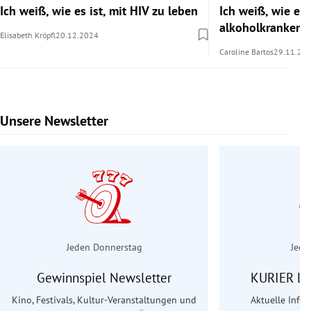
Ich weiß, wie es ist, mit HIV zu leben
Ich weiß, wie es i
alkoholkranken 
Elisabeth Kröpfl
20.12.2024
Caroline Bartos
29.11.20
Unsere Newsletter
Slide 1 von 6
Jeden Donnerstag
Jede
Gewinnspiel Newsletter
KURIER Le
Kino, Festivals, Kultur-Veranstaltungen und
Aktuelle Info