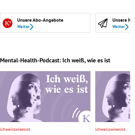
Unsere Abo-Angebote
Unsere Ne
Weiter
Weiter
Mental-Health-Podcast: Ich weiß, wie es ist
Slide 1 von 7
ichweisswieesist
ichweisswieesist