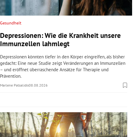
rreich Untermenü
rt Untermenü
Gesundheit
Depressionen: Wie die Krankheit unsere
schaft Untermenü
Immunzellen lahmlegt
s Untermenü
Depressionen könnten tiefer in den Körper eingreifen, als bisher
gedacht: Eine neue Studie zeigt Veränderungen an Immunzellen
zeit Untermenü
– und eröffnet überraschende Ansätze für Therapie und
Prävention.
undheit Untermenü
Marlene Patsalidis
08.08.2026
tur Untermenü
nung Untermenü
lität Untermenü