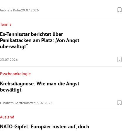
Gabriele Kuhn
29.07.2026
Tennis
Ex-Tennisstar berichtet über
Panikattacken am Platz: „Von Angst
überwältigt“
23.07.2026
Psychoonkologie
Krebsdiagnose: Wie man die Angst
bewältigt
Elisabeth Gerstendorfer
15.07.2026
Ausland
NATO-Gipfel: Europäer rüsten auf, doch