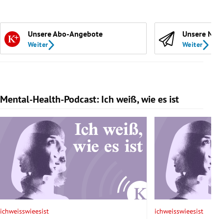
Unsere Abo-Angebote
Unsere Ne
Weiter
Weiter
Mental-Health-Podcast: Ich weiß, wie es ist
Slide 1 von 7
ichweisswieesist
ichweisswieesist