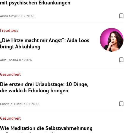
mit psychischen Erkrankungen
Anna Mayr
06.07.2026
Freudloos
„Die Hitze macht mir Angst“: Aida Loos
bringt Abkühlung
Aida Loos
04.07.2026
Gesundheit
Die ersten drei Urlaubstage: 10 Dinge,
die wirklich Erholung bringen
Gabriele Kuhn
03.07.2026
Gesundheit
Wie Meditation die Selbstwahrnehmung