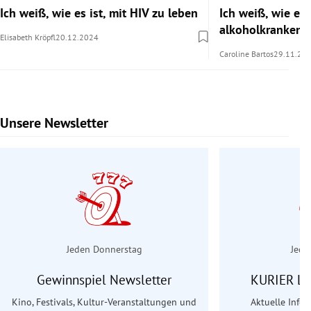
Ich weiß, wie es ist, mit HIV zu leben
Ich weiß, wie es i
alkoholkranken 
Elisabeth Kröpfl
20.12.2024
Caroline Bartos
29.11.20
Unsere Newsletter
Slide 1 von 6
Jeden Donnerstag
Jede
Gewinnspiel Newsletter
KURIER Le
Kino, Festivals, Kultur-Veranstaltungen und
Aktuelle Info