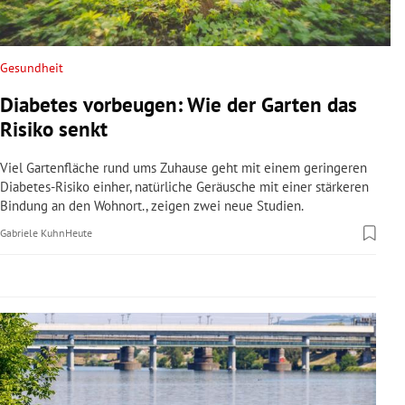
rreich Untermenü
rt Untermenü
Gesundheit
Diabetes vorbeugen: Wie der Garten das
schaft Untermenü
Risiko senkt
s Untermenü
Viel Gartenfläche rund ums Zuhause geht mit einem geringeren
Diabetes-Risiko einher, natürliche Geräusche mit einer stärkeren
zeit Untermenü
Bindung an den Wohnort., zeigen zwei neue Studien.
Gabriele Kuhn
Heute
undheit Untermenü
tur Untermenü
nung Untermenü
lität Untermenü