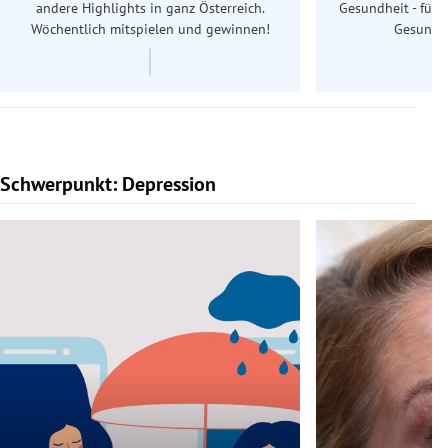
andere Highlights in ganz Österreich.
Gesundheit - für S
Wöchentlich mitspielen und gewinnen!
Gesundhe
Schwerpunkt: Depression
Slide 1 von 5