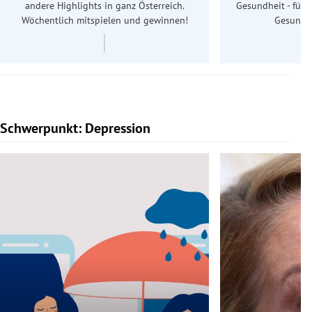
andere Highlights in ganz Österreich.
Gesundheit - für S
Wöchentlich mitspielen und gewinnen!
Gesundhe
Schwerpunkt: Depression
Slide 1 von 5