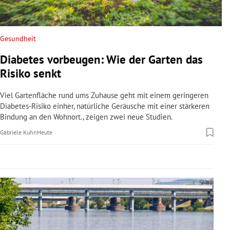
rreich Untermenü
rt Untermenü
Gesundheit
Diabetes vorbeugen: Wie der Garten das
schaft Untermenü
Risiko senkt
s Untermenü
Viel Gartenfläche rund ums Zuhause geht mit einem geringeren
Diabetes-Risiko einher, natürliche Geräusche mit einer stärkeren
zeit Untermenü
Bindung an den Wohnort., zeigen zwei neue Studien.
Gabriele Kuhn
Heute
undheit Untermenü
tur Untermenü
nung Untermenü
lität Untermenü