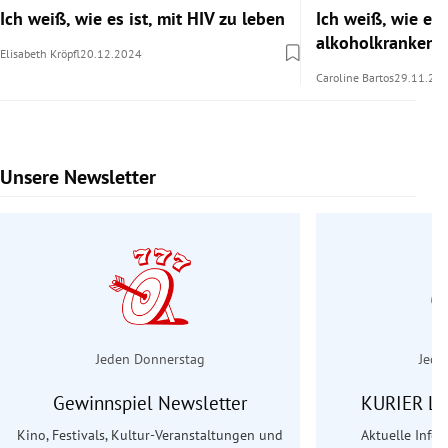
Ich weiß, wie es ist, mit HIV zu leben
Ich weiß, wie es i
alkoholkranken 
Elisabeth Kröpfl
20.12.2024
Caroline Bartos
29.11.20
Unsere Newsletter
Slide 1 von 6
Jeden Donnerstag
Jede
Gewinnspiel Newsletter
KURIER Le
Kino, Festivals, Kultur-Veranstaltungen und
Aktuelle Info