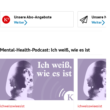
Unsere Abo-Angebote
Unsere Ne
Weiter
Weiter
Mental-Health-Podcast: Ich weiß, wie es ist
Slide 1 von 7
ichweisswieesist
ichweisswieesist