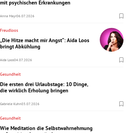
mit psychischen Erkrankungen
Anna Mayr
06.07.2026
Freudloos
„Die Hitze macht mir Angst“: Aida Loos
bringt Abkühlung
Aida Loos
04.07.2026
Gesundheit
Die ersten drei Urlaubstage: 10 Dinge,
die wirklich Erholung bringen
Gabriele Kuhn
03.07.2026
Gesundheit
Wie Meditation die Selbstwahrnehmung