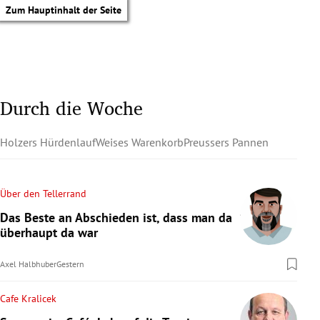
Zum Hauptinhalt der Seite
Durch die Woche
Holzers Hürdenlauf
Weises Warenkorb
Preussers Pannen
Über den Tellerrand
Das Beste an Abschieden ist, dass man da
überhaupt da war
Axel Halbhuber
Gestern
Cafe Kralicek
tik Untermenü