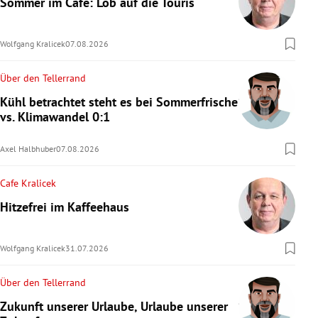
Sommer im Café: Lob auf die Touris
rreich Untermenü
Wolfgang Kralicek
07.08.2026
rt Untermenü
Über den Tellerrand
schaft Untermenü
Kühl betrachtet steht es bei Sommerfrische
vs. Klimawandel 0:1
s Untermenü
Axel Halbhuber
07.08.2026
zeit Untermenü
Cafe Kralicek
undheit Untermenü
Hitzefrei im Kaffeehaus
tur Untermenü
Wolfgang Kralicek
31.07.2026
nung Untermenü
Über den Tellerrand
lität Untermenü
Zukunft unserer Urlaube, Urlaube unserer