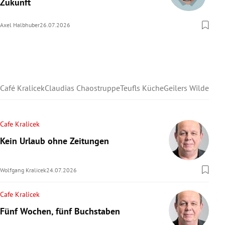
Zukunft
Axel Halbhuber
26.07.2026
Café Kralicek
Claudias Chaostruppe
Teufls Küche
Geilers Wilder We
Cafe Kralicek
Kein Urlaub ohne Zeitungen
Wolfgang Kralicek
24.07.2026
Cafe Kralicek
Fünf Wochen, fünf Buchstaben