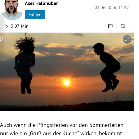
Axel Halbhuber
rreich Untermenü
01.06.2026, 11:47
Folgen
rt Untermenü
3:07 Min
schaft Untermenü
Copyright-Hinweis öffnen/schließen
s Untermenü
zeit Untermenü
undheit Untermenü
tur Untermenü
nung Untermenü
Auch wenn die Pfingstferien vor den Sommerferien
lität Untermenü
nur wie ein „Gruß aus der Küche“ wirken, bekommt