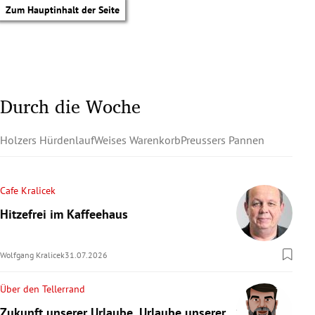
Zum Hauptinhalt der Seite
Durch die Woche
Holzers Hürdenlauf
Weises Warenkorb
Preussers Pannen
Cafe Kralicek
Hitzefrei im Kaffeehaus
Wolfgang Kralicek
31.07.2026
Über den Tellerrand
tik Untermenü
Zukunft unserer Urlaube, Urlaube unserer