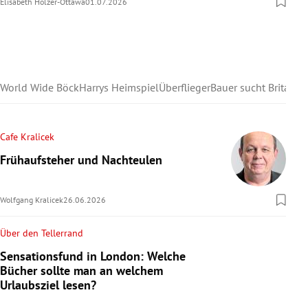
Elisabeth Holzer-Ottawa
01.07.2026
World Wide Böck
Harrys Heimspiel
Überflieger
Bauer sucht Britain
Cafe Kralicek
Frühaufsteher und Nachteulen
Wolfgang Kralicek
26.06.2026
Über den Tellerrand
Sensationsfund in London: Welche
Bücher sollte man an welchem
Urlaubsziel lesen?