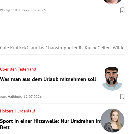
Wolfgang Kralicek
20.07.2026
Café Kralicek
Claudias Chaostruppe
Teufls Küche
Geilers Wilder We
Über den Tellerrand
Was man aus dem Urlaub mitnehmen soll
Axel Halbhuber
12.07.2026
Holzers Hürdenlauf
Sport in einer Hitzewelle: Nur Umdrehen im
Bett