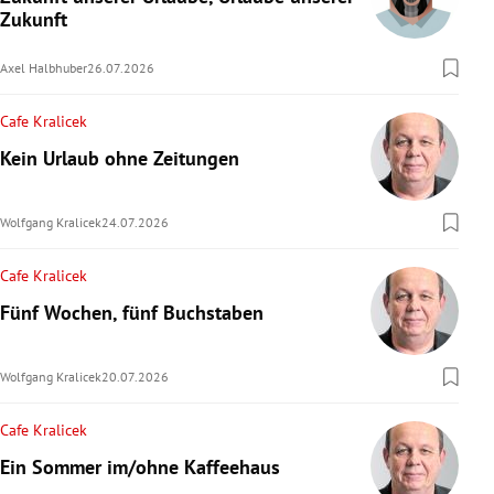
Zukunft
rreich Untermenü
Axel Halbhuber
26.07.2026
rt Untermenü
Cafe Kralicek
schaft Untermenü
Kein Urlaub ohne Zeitungen
s Untermenü
Wolfgang Kralicek
24.07.2026
zeit Untermenü
Cafe Kralicek
undheit Untermenü
Fünf Wochen, fünf Buchstaben
tur Untermenü
Wolfgang Kralicek
20.07.2026
nung Untermenü
Cafe Kralicek
lität Untermenü
Ein Sommer im/ohne Kaffeehaus