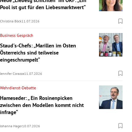
Neue „Liebesg'schichten“ im ORF: „Ein
Pool ist gut für den Liebesmarktwert“
Christina Böck
11.07.2026
Business Gespräch
Staud's-Chefs: „Marillen im Osten
Österreichs sind teilweise
eingeschrumpelt“
Jennifer Corazza
11.07.2026
Wehrdienst-Debatte
Hameseder: „ Ein Rosinenpicken
zwischen den Modellen kommt nicht
infrage“
Johanna Hager
10.07.2026