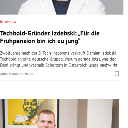
rreich Untermenü
rt Untermenü
Interview
Techbold-Gründer Izdebski: „Für die
schaft Untermenü
Frühpension bin ich zu jung“
s Untermenü
Zwölf Jahre nach der DiTech-Insolvenz verkauft Damian Izdebski
Techbold an eine deutsche Gruppe. Warum gerade jetzt, was der
zeit Untermenü
Deal bringt und weshalb Scheitern in Österreich lange nachwirkt.
Anita Staudacher
Heute
undheit Untermenü
tur Untermenü
nung Untermenü
lität Untermenü