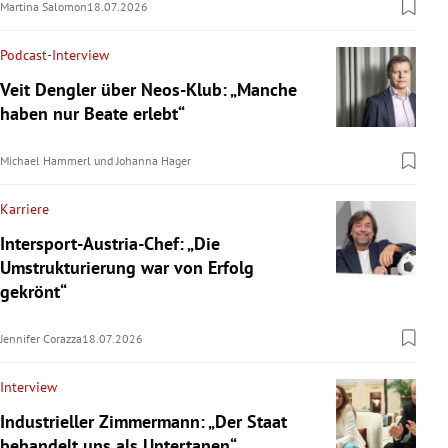
Martina Salomon
18.07.2026
Podcast-Interview
Veit Dengler über Neos-Klub: „Manche
haben nur Beate erlebt“
Michael Hammerl
und
Johanna Hager
Karriere
Intersport-Austria-Chef: „Die
Umstrukturierung war von Erfolg
gekrönt“
Jennifer Corazza
18.07.2026
Interview
Industrieller Zimmermann: „Der Staat
behandelt uns als Untertanen“