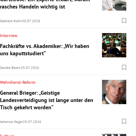
rasches Handeln wichtig ist
Gabriele Kuhn
30.07.2026
Interview
Fachkräfte vs. Akademiker: „Wir haben
uns kaputtstudiert“
Sandra Baierl
29.07.2026
Wehrdienst-Reform
General Brieger: „Geistige
Landesverteidigung ist lange unter den
Tisch gekehrt worden“
Johanna Hager
29.07.2026