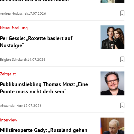
Andrea Hodoschek
17.07.2026
Neuaufstellung
Per Gessle: „Roxette basiert auf
Nostalgie“
Brigitte Schokarth
14.07.2026
Zeitgeist
Publikumsliebling Thomas Mraz: „Eine
Pointe muss nicht derb sein“
Alexander Kern
12.07.2026
Interview
Militärexperte Gady: „Russland gehen