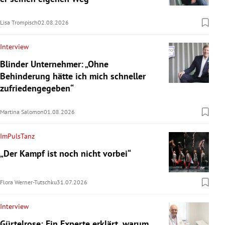
Lisa Trompisch
02.08.2026
Interview
Blinder Unternehmer: „Ohne
Behinderung hätte ich mich schneller
zufriedengegeben“
Martina Salomon
01.08.2026
ImPulsTanz
„Der Kampf ist noch nicht vorbei“
Flora Werner-Tutschku
31.07.2026
Interview
Gürtelrose: Ein Experte erklärt, warum