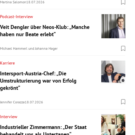
Martina Salomon
18.07.2026
Podcast-Interview
Veit Dengler über Neos-Klub: „Manche
haben nur Beate erlebt“
Michael Hammerl
und
Johanna Hager
Karriere
Intersport-Austria-Chef: „Die
Umstrukturierung war von Erfolg
gekrönt“
Jennifer Corazza
18.07.2026
Interview
Industrieller Zimmermann: „Der Staat
behandelt uns als Untertanen“