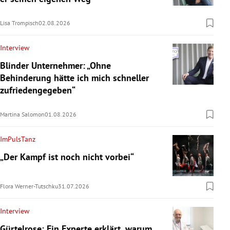
Lisa Trompisch
02.08.2026
Interview
Blinder Unternehmer: „Ohne
Behinderung hätte ich mich schneller
zufriedengegeben“
Martina Salomon
01.08.2026
ImPulsTanz
„Der Kampf ist noch nicht vorbei“
Flora Werner-Tutschku
31.07.2026
Interview
Gürtelrose: Ein Experte erklärt, warum