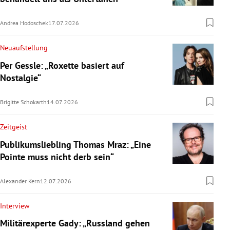
Andrea Hodoschek
17.07.2026
Neuaufstellung
Per Gessle: „Roxette basiert auf
Nostalgie“
Brigitte Schokarth
14.07.2026
Zeitgeist
Publikumsliebling Thomas Mraz: „Eine
Pointe muss nicht derb sein“
Alexander Kern
12.07.2026
Interview
Militärexperte Gady: „Russland gehen