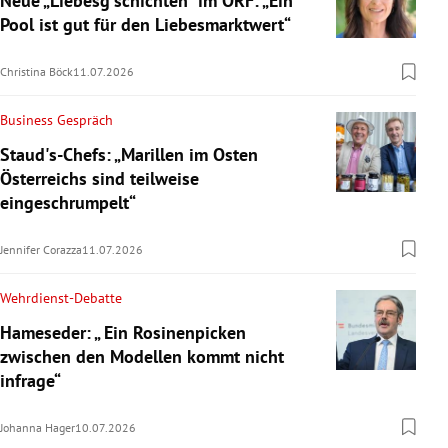
Neue „Liebesg'schichten“ im ORF: „Ein
Pool ist gut für den Liebesmarktwert“
Christina Böck
11.07.2026
Business Gespräch
Staud's-Chefs: „Marillen im Osten
Österreichs sind teilweise
eingeschrumpelt“
Jennifer Corazza
11.07.2026
Wehrdienst-Debatte
Hameseder: „ Ein Rosinenpicken
zwischen den Modellen kommt nicht
infrage“
Johanna Hager
10.07.2026