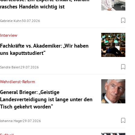
rasches Handeln wichtig ist
Gabriele Kuhn
30.07.2026
Interview
Fachkräfte vs. Akademiker: „Wir haben
uns kaputtstudiert“
Sandra Baierl
29.07.2026
Wehrdienst-Reform
General Brieger: „Geistige
Landesverteidigung ist lange unter den
Tisch gekehrt worden“
Johanna Hager
29.07.2026