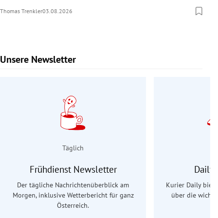
Thomas Trenkler
03.08.2026
Unsere Newsletter
Slide 1 von 9
Täglich
Frühdienst Newsletter
Daily
Der tägliche Nachrichtenüberblick am
Kurier Daily biet
Morgen, inklusive Wetterbericht für ganz
über die wichti
Österreich.