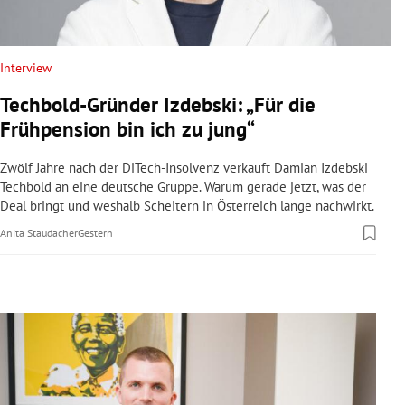
rreich Untermenü
rt Untermenü
Interview
Techbold-Gründer Izdebski: „Für die
schaft Untermenü
Frühpension bin ich zu jung“
s Untermenü
Zwölf Jahre nach der DiTech-Insolvenz verkauft Damian Izdebski
Techbold an eine deutsche Gruppe. Warum gerade jetzt, was der
zeit Untermenü
Deal bringt und weshalb Scheitern in Österreich lange nachwirkt.
Anita Staudacher
Gestern
undheit Untermenü
tur Untermenü
nung Untermenü
lität Untermenü