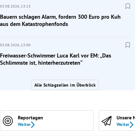
03.08.2026,
13:13
Bauern schlagen Alarm, fordern 300 Euro pro Kuh
aus dem Katastrophenfonds
03.08.2026,
13:00
Freiwasser-Schwimmer Luca Karl vor EM: „Das
Schlimmste ist, hinterherzutreten“
Alle Schlagzeilen im Überblick
Reportagen
Unsere Ne
Weiter
Weiter