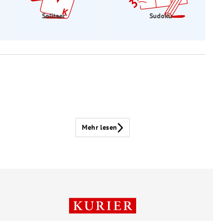
Solitaer
Sudoku
Mehr lesen