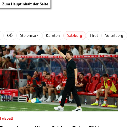
Zum Hauptinhalt der Seite
OÖ
Steiermark
Kärnten
Salzburg
Tirol
Vorarlberg
Fußball
tik Untermenü