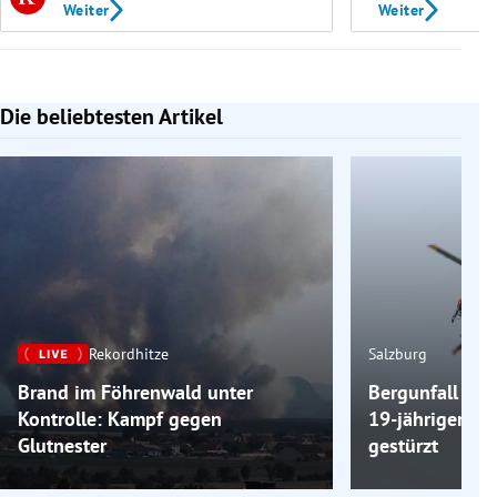
Weiter
Weiter
Die beliebtesten Artikel
Slide 1 von 7
Rekordhitze
Salzburg
Brand im Föhrenwald unter
Bergunfall am 
Kontrolle: Kampf gegen
19-jähriger Wa
Glutnester
gestürzt