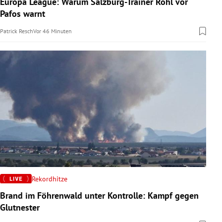
Europa League: Warum Salzburg-Trainer Röhl vor
rreich Untermenü
Pafos warnt
Patrick Resch
Vor 46 Minuten
rt Untermenü
schaft Untermenü
s Untermenü
zeit Untermenü
undheit Untermenü
tur Untermenü
nung Untermenü
Rekordhitze
Brand im Föhrenwald unter Kontrolle: Kampf gegen
lität Untermenü
Glutnester