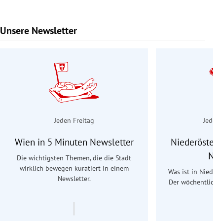
Unsere Newsletter
Slide 1 von 9
Jeden Freitag
Jeden
Wien in 5 Minuten Newsletter
Niederösterr
Ne
Die wichtigsten Themen, die die Stadt
wirklich bewegen kuratiert in einem
Was ist in Nieder
Newsletter.
Der wöchentliche
Re