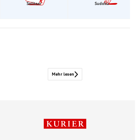
Solitaer
Sudoku
Mehr lesen