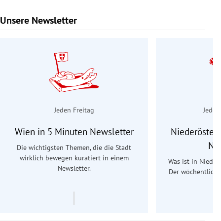
Unsere Newsletter
Slide 1 von 9
Jeden Freitag
Jeden
Wien in 5 Minuten Newsletter
Niederösterr
Ne
Die wichtigsten Themen, die die Stadt
wirklich bewegen kuratiert in einem
Was ist in Nieder
Newsletter.
Der wöchentliche
Re