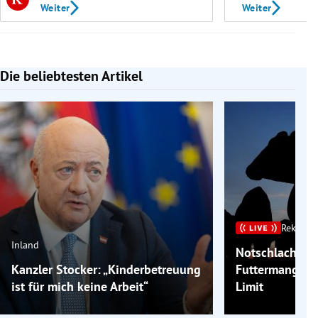
Weiter
Weiter
Die beliebtesten Artikel
Slide 1 von 7
Rekordh
Inland
Notschlachtu
Kanzler Stocker: „Kinderbetreuung
Futtermangels
ist für mich keine Arbeit“
Limit