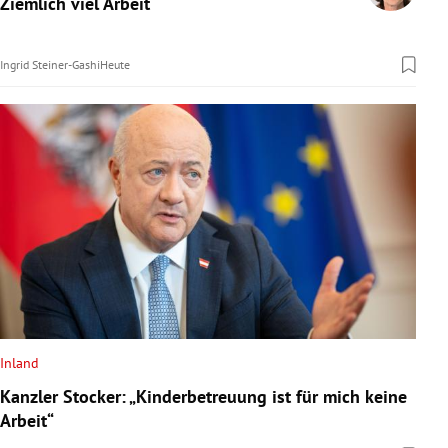
Ziemlich viel Arbeit
rreich Untermenü
Ingrid Steiner-Gashi
Heute
rt Untermenü
schaft Untermenü
s Untermenü
zeit Untermenü
undheit Untermenü
tur Untermenü
nung Untermenü
Inland
Kanzler Stocker: „Kinderbetreuung ist für mich keine
lität Untermenü
Arbeit“