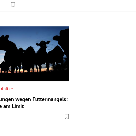
rdhitze
ungen wegen Futtermangels:
e am Limit