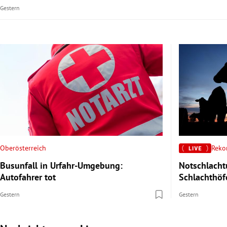
Gestern
Oberösterreich
Reko
Busunfall in Urfahr-Umgebung:
Notschlacht
Autofahrer tot
Schlachthöf
Gestern
Gestern