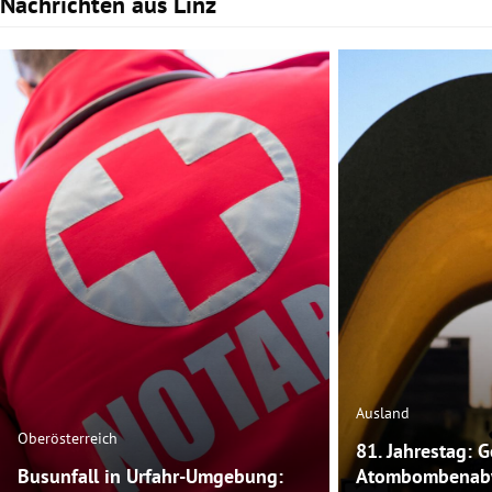
Nachrichten aus Linz
Slide 1 von 3
Ausland
Oberösterreich
81. Jahrestag: 
Busunfall in Urfahr-Umgebung:
Atombombenabw