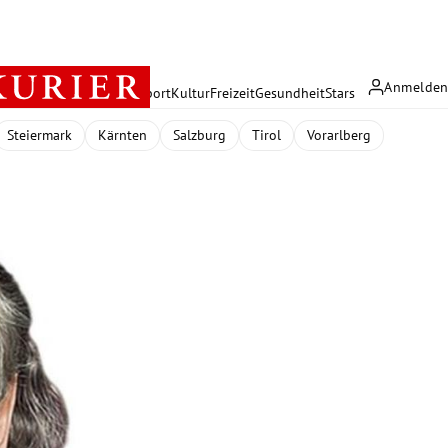
Anmelde
rreich
Politik
Wirtschaft
Sport
Kultur
Freizeit
Gesundheit
Stars
Steiermark
Kärnten
Salzburg
Tirol
Vorarlberg