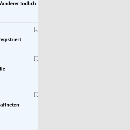
Wanderer tödlich
egistriert
Oberösterreich
die
erer
„Liebesg’schichten und Heiratssachen“: Bürgerme
sucht im TV nach der Liebe
waffneten