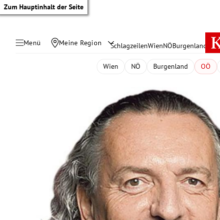
Zum Hauptinhalt der Seite
Menü
Meine Region
Schlagzeilen
Wien
NÖ
Burgenland
Öste
Wien
NÖ
Burgenland
OÖ
tik Untermenü
rreich Untermenü