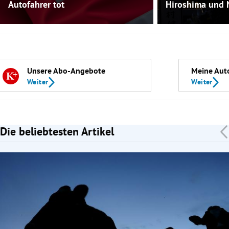
Autofahrer tot
Hiroshima und 
Unsere Abo-Angebote
Meine Aut
Weiter
Weiter
Die beliebtesten Artikel
Slide 1 von 7