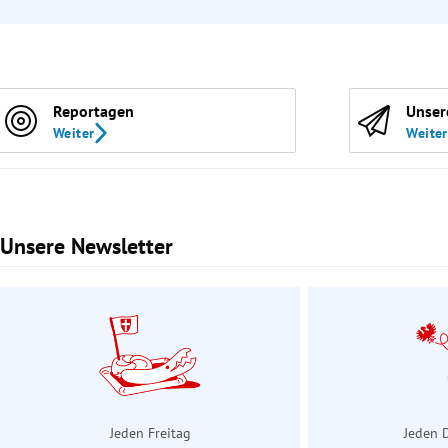
Reportagen
Unser
Weiter
Weiter
Unsere Newsletter
Slide 1 von 3
Jeden Freitag
Jeden 