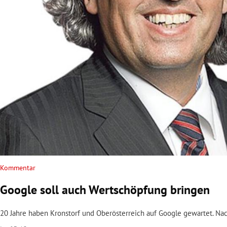
rt Untermenü
schaft Untermenü
s Untermenü
zeit Untermenü
undheit Untermenü
tur Untermenü
nung Untermenü
Kommentar
Google soll auch Wertschöpfung bringen
lität Untermenü
20 Jahre haben Kronstorf und Oberösterreich auf Google gewartet. N