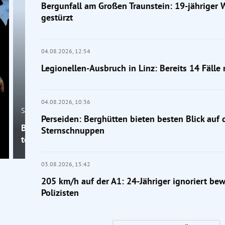
Bergunfall am Großen Traunstein: 19-jähriger 
gestürzt
04.08.2026,
12:54
Legionellen-Ausbruch in Linz: Bereits 14 Fälle r
04.08.2026,
10:36
Salzburg
Perseiden: Berghütten bieten besten Blick auf 
Bergunfall am Großen Traunstein: 19-jähriger Wand
Sternschnuppen
tödlich gestürzt
03.08.2026,
15:42
205 km/h auf der A1: 24-Jähriger ignoriert be
Polizisten