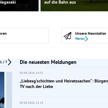
Nagasaki
auf die Bahn aus
oren
Unsere Newsletter
Weiter
Die neuesten Meldungen
1 / 7
05.08.2026,
14:51
„Liebesg’schichten und Heiratssachen“: Bürger
TV nach der Liebe
05.08.2026,
11:19