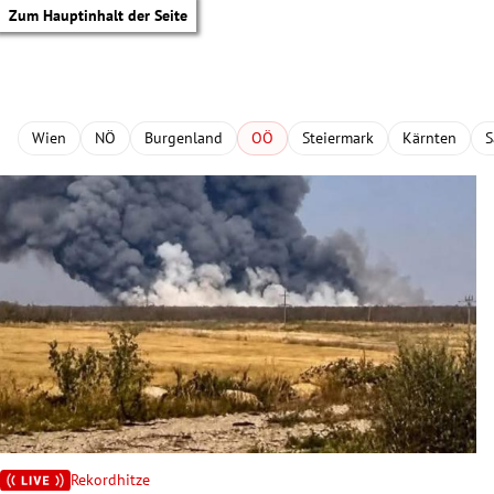
Zum Hauptinhalt der Seite
Wien
NÖ
Burgenland
OÖ
Steiermark
Kärnten
S
tik Untermenü
Rekordhitze