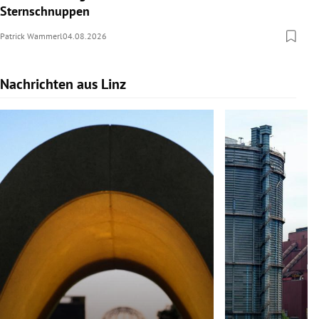
Sternschnuppen
Patrick Wammerl
04.08.2026
Nachrichten aus Linz
Slide 1 von 9