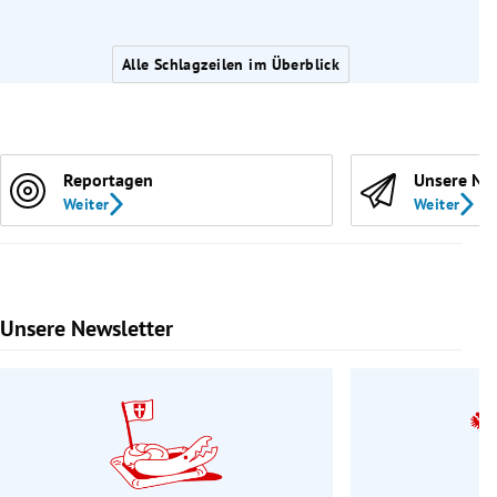
Alle Schlagzeilen im Überblick
Reportagen
Unsere Ne
Weiter
Weiter
Unsere Newsletter
Slide 1 von 9