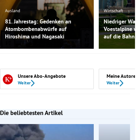
Ausland
Wirtschaft
81. Jahrestag: Gedenken an
Niedriger Wass
Atombombenabwürfe auf
Voestalpine w
Hiroshima und Nagasaki
auf die Bahn a
Unsere Abo-Angebote
Meine Autoren
Weiter
Weiter
Die beliebtesten Artikel
Slide 1 von 7