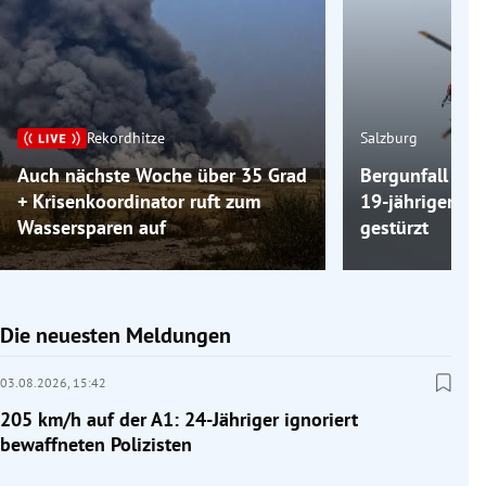
Rekordhitze
Salzburg
Auch nächste Woche über 35 Grad
Bergunfall am 
+ Krisenkoordinator ruft zum
19-jähriger Wa
Wassersparen auf
gestürzt
Die neuesten Meldungen
03.08.2026,
15:42
205 km/h auf der A1: 24-Jähriger ignoriert
bewaffneten Polizisten