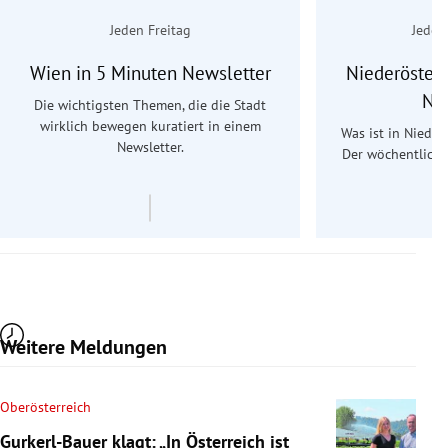
Jeden Freitag
Jeden
Wien in 5 Minuten Newsletter
Niederösterr
Ne
Die wichtigsten Themen, die die Stadt
wirklich bewegen kuratiert in einem
Was ist in Nieder
Newsletter.
Der wöchentliche
Re
Weitere Meldungen
Oberösterreich
Gurkerl-Bauer klagt: „In Österreich ist