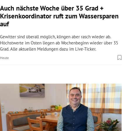
rreich Untermenü
Auch nächste Woche über 35 Grad +
Krisenkoordinator ruft zum Wassersparen
rt Untermenü
auf
schaft Untermenü
Gewitter sind überall möglich, klingen aber rasch wieder ab.
Höchstwerte im Osten liegen ab Wochenbeginn wieder über 35
s Untermenü
Grad. Alle aktuellen Meldungen dazu im Live-Ticker.
Heute
zeit Untermenü
undheit Untermenü
tur Untermenü
nung Untermenü
lität Untermenü