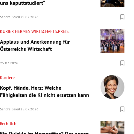
uns kaputtstudiert“
Sandra Baierl
29.07.2026
KURIER HERMES WIRTSCHAFTS.PREIS.
Applaus und Anerkennung für
Österreichs Wirtschaft
25.07.2026
Karriere
Kopf, Hände, Herz: Welche
Fähigkeiten die KI nicht ersetzen kann
Sandra Baierl
25.07.2026
Rechtlich
Ein Quickie im Homeoffice? Das sagen