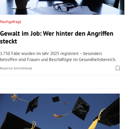
rreich Untermenü
rt Untermenü
Nachgefragt
Gewalt im Job: Wer hinter den Angriffen
schaft Untermenü
steckt
s Untermenü
1.750 Fälle wurden im Jahr 2025 registriert – besonders
betroffen sind Frauen und Beschäftigte im Gesundheitsbereich.
zeit Untermenü
Roxanna Schmit
Heute
undheit Untermenü
tur Untermenü
nung Untermenü
lität Untermenü