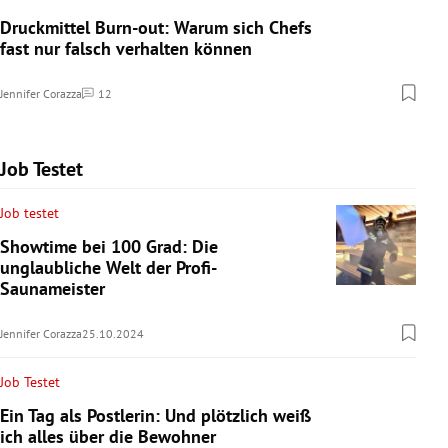
Druckmittel Burn-out: Warum sich Chefs
fast nur falsch verhalten können
Jennifer Corazza
12
Kommentare
Job Testet
Job testet
Showtime bei 100 Grad: Die
unglaubliche Welt der Profi-
Saunameister
Jennifer Corazza
25.10.2024
Job Testet
Ein Tag als Postlerin: Und plötzlich weiß
ich alles über die Bewohner