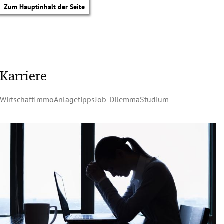
Zum Hauptinhalt der Seite
Karriere
Wirtschaft
Immo
Anlagetipps
Job-Dilemma
Studium
tik Untermenü