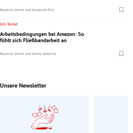
Roxanna Schmit
und
Alexandra Diry
Job Testet
Arbeitsbedingungen bei Amazon: So
fühlt sich Fließbandarbeit an
Roxanna Schmit
und
Daniel Jamernik
Unsere Newsletter
Slide 1 von 9