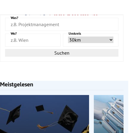
Was?
Wo?
Umkreis
Suchen
Meistgelesen
Slide 1 von 7