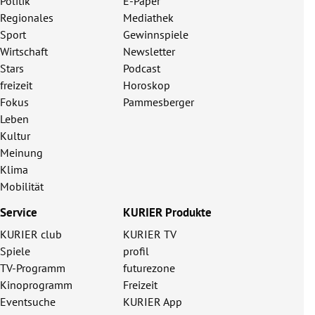
Politik
E-Paper
Regionales
Mediathek
Sport
Gewinnspiele
Wirtschaft
Newsletter
Stars
Podcast
freizeit
Horoskop
Fokus
Pammesberger
Leben
Kultur
Meinung
Klima
Mobilität
Service
KURIER Produkte
KURIER club
KURIER TV
Spiele
profil
TV-Programm
futurezone
Kinoprogramm
Freizeit
Eventsuche
KURIER App