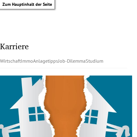
Zum Hauptinhalt der Seite
Karriere
Wirtschaft
Immo
Anlagetipps
Job-Dilemma
Studium
tik Untermenü