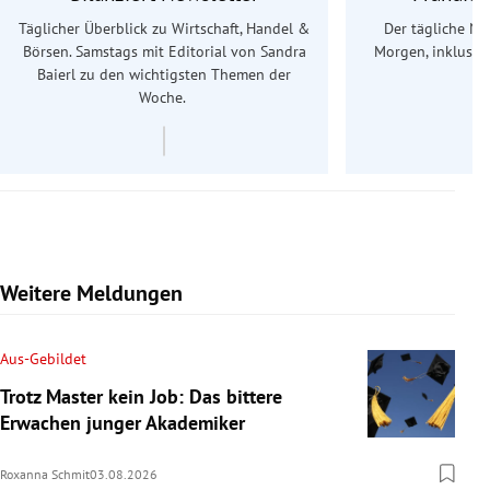
Täglicher Überblick zu Wirtschaft, Handel &
Der tägliche Na
Börsen. Samstags mit Editorial von Sandra
Morgen, inklusive
Baierl
zu den wichtigsten Themen der
Ös
Woche.
Weitere Meldungen
Aus-Gebildet
Trotz Master kein Job: Das bittere
Erwachen junger Akademiker
Roxanna Schmit
03.08.2026