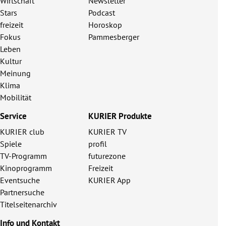
Wirtschaft
Newsletter
Stars
Podcast
freizeit
Horoskop
Fokus
Pammesberger
Leben
Kultur
Meinung
Klima
Mobilität
Service
KURIER Produkte
KURIER club
KURIER TV
Spiele
profil
TV-Programm
futurezone
Kinoprogramm
Freizeit
Eventsuche
KURIER App
Partnersuche
Titelseitenarchiv
Info und Kontakt