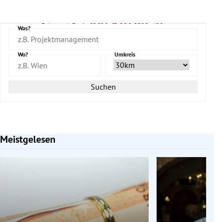
Was?
Wo?
Umkreis
Suchen
Meistgelesen
Slide 1 von 7