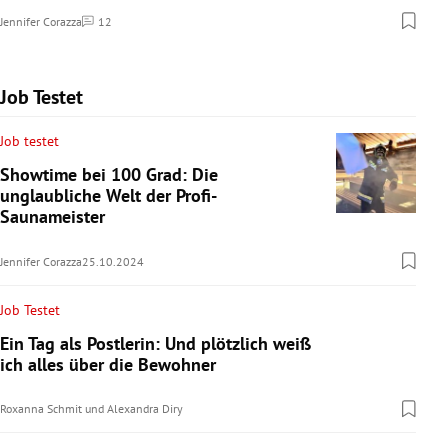
Jennifer Corazza
12
Kommentare
Job Testet
Job testet
Showtime bei 100 Grad: Die
unglaubliche Welt der Profi-
Saunameister
Jennifer Corazza
25.10.2024
Job Testet
Ein Tag als Postlerin: Und plötzlich weiß
ich alles über die Bewohner
Roxanna Schmit
und
Alexandra Diry