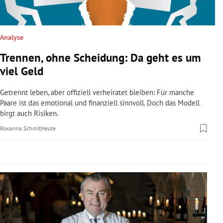
rreich Untermenü
rt Untermenü
Analyse
Trennen, ohne Scheidung: Da geht es um
schaft Untermenü
viel Geld
s Untermenü
Getrennt leben, aber offiziell verheiratet bleiben: Für manche
Paare ist das emotional und finanziell sinnvoll. Doch das Modell
zeit Untermenü
birgt auch Risiken.
Roxanna Schmit
Heute
undheit Untermenü
tur Untermenü
nung Untermenü
lität Untermenü