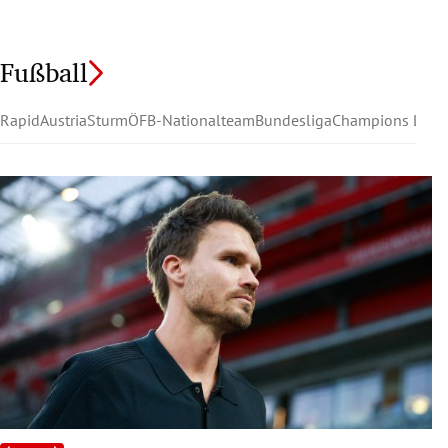
Fußball
Rapid
Austria
Sturm
ÖFB-Nationalteam
Bundesliga
Champions Leag