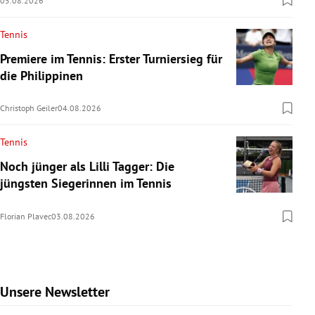
05.08.2026
Tennis
Premiere im Tennis: Erster Turniersieg für
die Philippinen
Christoph Geiler
04.08.2026
Tennis
Noch jünger als Lilli Tagger: Die
jüngsten Siegerinnen im Tennis
Florian Plavec
03.08.2026
Unsere Newsletter
Slide 1 von 9