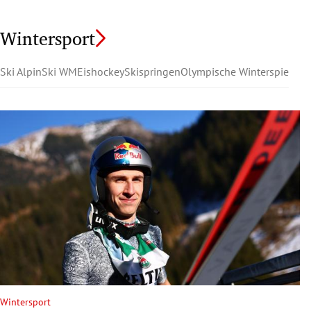
Wintersport
Ski Alpin
Ski WM
Eishockey
Skispringen
Olympische Winterspiele
Wintersport