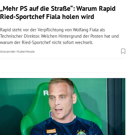
rreich Untermenü
„Mehr PS auf die Straße“: Warum Rapid
Ried-Sportchef Fiala holen wird
rt Untermenü
Rapid steht vor der Verpflichtung von Wolfang Fiala als
schaft Untermenü
Technischer Direktor. Welchen Hintergrund der Posten hat und
warum der Ried-Sportchef nicht sofort wechselt.
s Untermenü
Alexander Huber
Heute
zeit Untermenü
undheit Untermenü
tur Untermenü
nung Untermenü
lität Untermenü