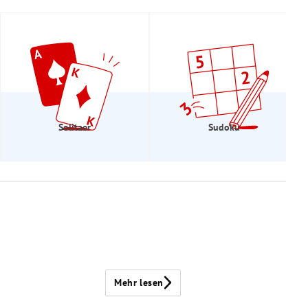
Solitaer
Sudoku
Mehr lesen