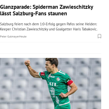
rreich Untermenü
Glanzparade: Spiderman Zawieschitzky
lässt Salzburg-Fans staunen
rt Untermenü
Salzburg feiert nach dem 1:0-Erfolg gegen Pafos seine Helden:
schaft Untermenü
Keeper Christian Zawieschitzky und Goalgetter Haris Tabakovic.
Peter Gutmayer
Heute
s Untermenü
zeit Untermenü
undheit Untermenü
tur Untermenü
nung Untermenü
lität Untermenü