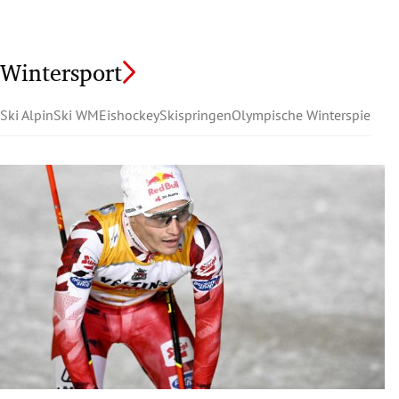
Wintersport
Ski Alpin
Ski WM
Eishockey
Skispringen
Olympische Winterspiele