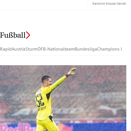
Karoline Krause-Sandner
Fußball
Rapid
Austria
Sturm
ÖFB-Nationalteam
Bundesliga
Champions Leag