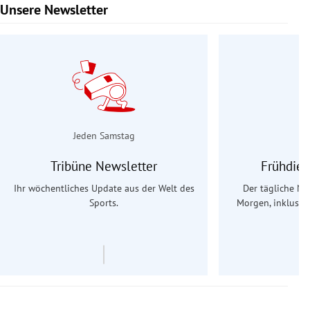
Unsere Newsletter
Slide 1 von 9
Jeden Samstag
Tribüne Newsletter
Frühdien
Ihr wöchentliches Update aus der Welt des
Der tägliche Na
Sports.
Morgen, inklusive
Ös