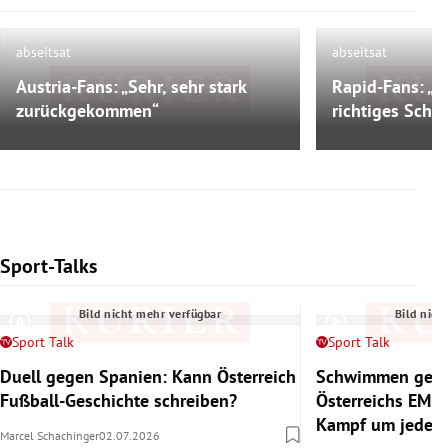
abseitsat
abseitsat
Austria-Fans: „Sehr, sehr stark
Rapid-Fans: „A
Bild nicht mehr verfügbar
Bild nich
zurückgekommen“
richtiges Schli
Sport-Talks
Slide 1 von 6
Bild nicht mehr verfügbar
Bild nich
Sport Talk
Sport Talk
Duell gegen Spanien: Kann Österreich
Schwimmen gege
Fußball-Geschichte schreiben?
Österreichs EM-
Kampf um jedes
Marcel Schachinger
02.07.2026