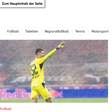
Zum Hauptinhalt der Seite
Fußball
Tabellen
Regionalfußball
Tennis
Motorsport
tik Untermenü
Fußball