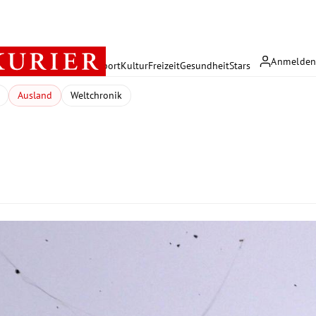
Anmelde
rreich
Politik
Wirtschaft
Sport
Kultur
Freizeit
Gesundheit
Stars
Ausland
Weltchronik