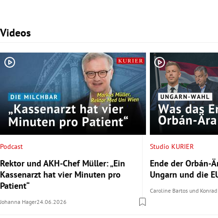
Videos
Slide 1 von 3
Podcast
Studio KURIER
Rektor und AKH-Chef Müller: „Ein
Ende der Orbán-Är
Kassenarzt hat vier Minuten pro
Ungarn und die EU
Patient“
Caroline Bartos
und
Konrad
Johanna Hager
24.06.2026