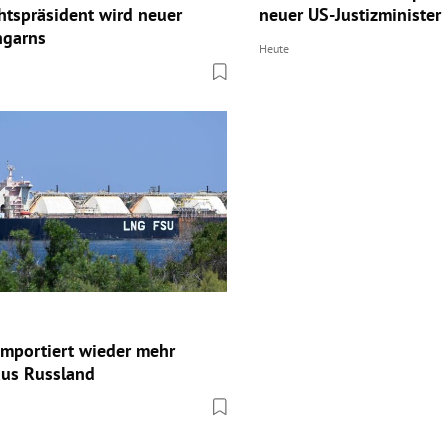
htspräsident wird neuer
neuer US-Justizminister
ngarns
Heute
 importiert wieder mehr
aus Russland