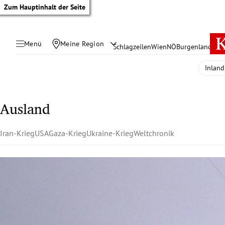
Zum Hauptinhalt der Seite
Menü
Meine Region
Schlagzeilen
Wien
NÖ
Burgenland
Öste
Inland
Ausland
Iran-Krieg
USA
Gaza-Krieg
Ukraine-Krieg
Weltchronik
tik Untermenü
rreich Untermenü