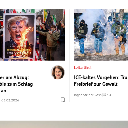
Leitartikel
er am Abzug:
ICE-kaltes Vorgehen: Tr
bis zum Schlag
Freibrief zur Gewalt
ran
Ingrid Steiner-Gashi
14
Kommentare
hi
03.02.2026