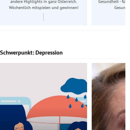
andere Highlights in ganz Österreich.
Gesundheit - für S
Wöchentlich mitspielen und gewinnen!
Gesundhe
Schwerpunkt: Depression
Slide 1 von 5