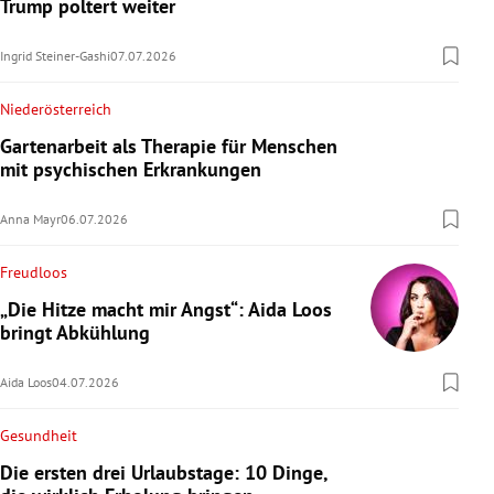
Trump poltert weiter
Ingrid Steiner-Gashi
07.07.2026
Niederösterreich
Gartenarbeit als Therapie für Menschen
mit psychischen Erkrankungen
Anna Mayr
06.07.2026
Freudloos
„Die Hitze macht mir Angst“: Aida Loos
bringt Abkühlung
Aida Loos
04.07.2026
Gesundheit
Die ersten drei Urlaubstage: 10 Dinge,