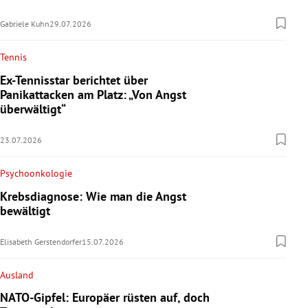
Gabriele Kuhn
29.07.2026
Tennis
Ex-Tennisstar berichtet über
Panikattacken am Platz: „Von Angst
überwältigt“
23.07.2026
Psychoonkologie
Krebsdiagnose: Wie man die Angst
bewältigt
Elisabeth Gerstendorfer
15.07.2026
Ausland
NATO-Gipfel: Europäer rüsten auf, doch