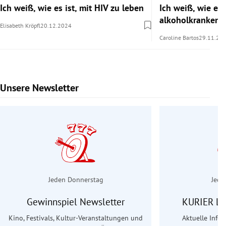
Ich weiß, wie es ist, mit HIV zu leben
Ich weiß, wie es i
alkoholkranken 
Elisabeth Kröpfl
20.12.2024
Caroline Bartos
29.11.20
Unsere Newsletter
Slide 1 von 6
Jeden Donnerstag
Jede
Gewinnspiel Newsletter
KURIER Le
Kino, Festivals, Kultur-Veranstaltungen und
Aktuelle Info