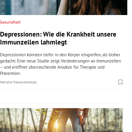
rreich Untermenü
rt Untermenü
Gesundheit
Depressionen: Wie die Krankheit unsere
schaft Untermenü
Immunzellen lahmlegt
s Untermenü
Depressionen könnten tiefer in den Körper eingreifen, als bisher
gedacht: Eine neue Studie zeigt Veränderungen an Immunzellen
zeit Untermenü
– und eröffnet überraschende Ansätze für Therapie und
Prävention.
undheit Untermenü
Marlene Patsalidis
Heute
tur Untermenü
nung Untermenü
lität Untermenü