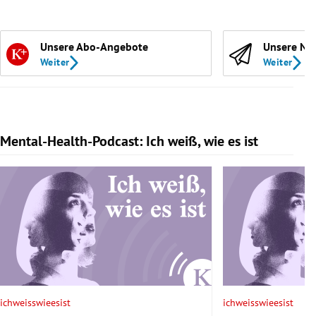
Unsere Abo-Angebote
Unsere Ne
Weiter
Weiter
Mental-Health-Podcast: Ich weiß, wie es ist
Slide 1 von 7
ichweisswieesist
ichweisswieesist