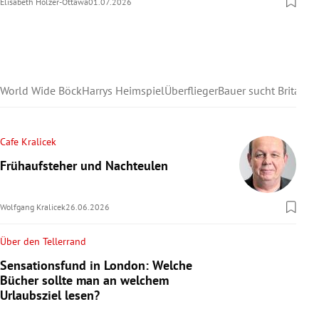
Elisabeth Holzer-Ottawa
01.07.2026
World Wide Böck
Harrys Heimspiel
Überflieger
Bauer sucht Britain
Cafe Kralicek
Frühaufsteher und Nachteulen
Wolfgang Kralicek
26.06.2026
Über den Tellerrand
Sensationsfund in London: Welche
Bücher sollte man an welchem
Urlaubsziel lesen?