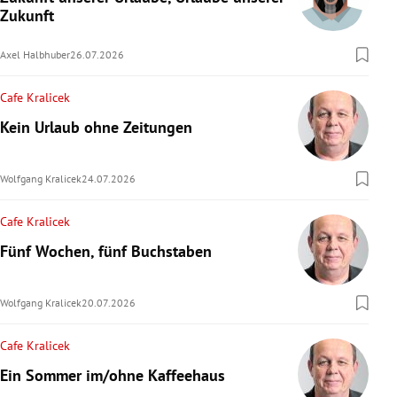
Zukunft
rreich Untermenü
Axel Halbhuber
26.07.2026
rt Untermenü
Cafe Kralicek
schaft Untermenü
Kein Urlaub ohne Zeitungen
s Untermenü
Wolfgang Kralicek
24.07.2026
zeit Untermenü
Cafe Kralicek
undheit Untermenü
Fünf Wochen, fünf Buchstaben
tur Untermenü
Wolfgang Kralicek
20.07.2026
nung Untermenü
Cafe Kralicek
lität Untermenü
Ein Sommer im/ohne Kaffeehaus