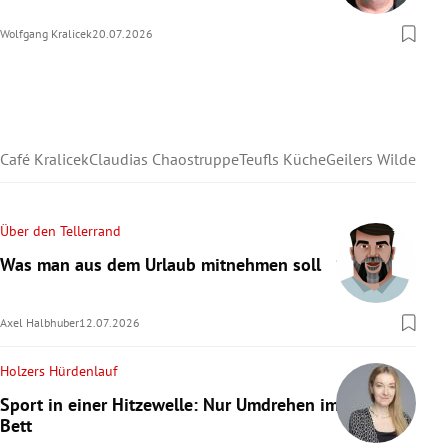
Wolfgang Kralicek
20.07.2026
Café Kralicek
Claudias Chaostruppe
Teufls Küche
Geilers Wilder We
Über den Tellerrand
Was man aus dem Urlaub mitnehmen soll
Axel Halbhuber
12.07.2026
Holzers Hürdenlauf
Sport in einer Hitzewelle: Nur Umdrehen im
Bett