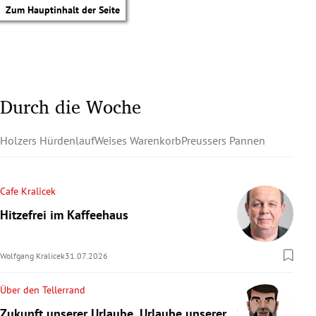
Zum Hauptinhalt der Seite
Durch die Woche
Holzers Hürdenlauf
Weises Warenkorb
Preussers Pannen
Cafe Kralicek
Hitzefrei im Kaffeehaus
Wolfgang Kralicek
31.07.2026
Über den Tellerrand
tik Untermenü
Zukunft unserer Urlaube, Urlaube unserer