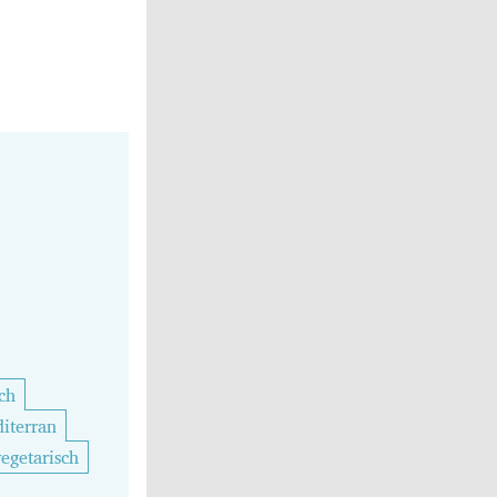
ch
iterran
vegetarisch