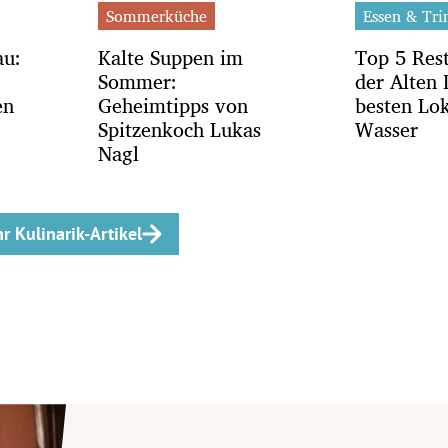
Sommerküche
Essen & Tri
au:
Kalte Suppen im
Top 5 Res
Sommer:
der Alten
en
Geheimtipps von
besten Lo
Spitzenkoch Lukas
Wasser
Nagl
r Kulinarik-Artikel