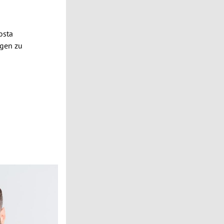
osta
ügen zu