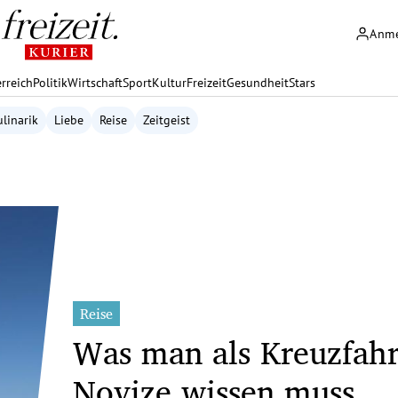
Anm
rreich
Politik
Wirtschaft
Sport
Kultur
Freizeit
Gesundheit
Stars
linarik
Liebe
Reise
Zeitgeist
Reise
Was man als Kreuzfahr
Novize wissen muss