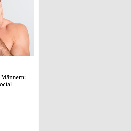
i Männern:
ocial