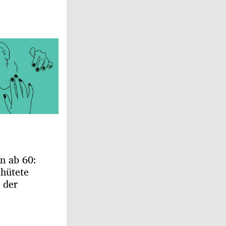
n ab 60:
ehütete
 der