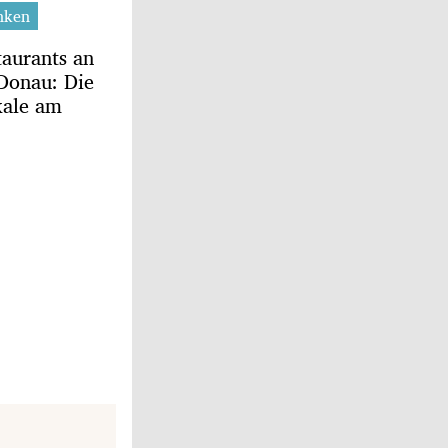
nken
taurants an
 Donau: Die
kale am