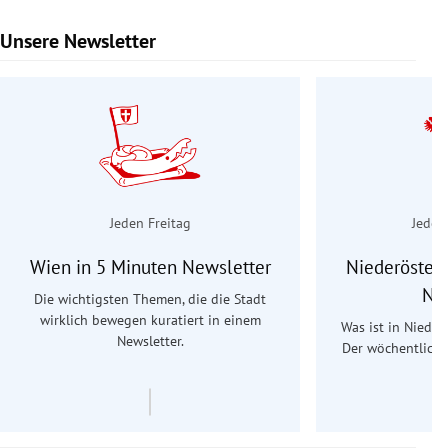
Unsere Newsletter
Slide 1 von 9
Jeden Freitag
Jeden
Wien in 5 Minuten Newsletter
Niederösterr
Ne
Die wichtigsten Themen, die die Stadt
wirklich bewegen kuratiert in einem
Was ist in Nieder
Newsletter.
Der wöchentliche
Re