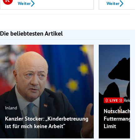
Weiter
Weiter
Die beliebtesten Artikel
Slide 1 von 7
Rekordh
Inland
Notschlachtu
Kanzler Stocker: „Kinderbetreuung
Futtermangels
ist für mich keine Arbeit“
Limit