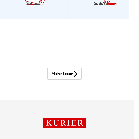
Solitaer
Sudoku
Mehr lesen