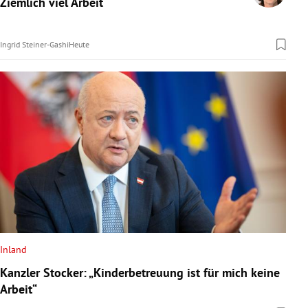
Ziemlich viel Arbeit
rreich Untermenü
Ingrid Steiner-Gashi
Heute
rt Untermenü
schaft Untermenü
s Untermenü
zeit Untermenü
undheit Untermenü
tur Untermenü
nung Untermenü
Inland
Kanzler Stocker: „Kinderbetreuung ist für mich keine
lität Untermenü
Arbeit“